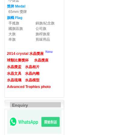
小獎盃
獎牌 Medal
65mm 獎牌
旗幟 Flag
手搖旗
錦旗/紀念旗
國旗區旗
公司旗
大旗
旗桿旗座
串旗
剪綵用品
New
2014 crystal 水晶獎座
球類比賽獎杯
水晶獎座
水晶獎盃
水晶相片
水晶文具
水晶內雕
水晶琉璃
水晶模型
Advanced Trophies photo
Enquiry