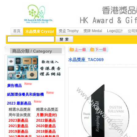
首頁
獎盃 Trophy
獎牌 Medal
Logo設計
公司簡
水晶獎座 Crystal
商品分類 / Category
水晶獎座_TAC069
New
廣告禮品
New
紙製環保餐具和廚餘機
New
2023 最新產品
精選水晶獎座
精選水晶獎盃
周年退休獎座
月曆(利是封)
2023新產品
2022新產品
2021新產品
2020新產品
2019新產品
2018新產品