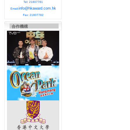
Tel: 21807781
info@hkaward.com.hk
Email:
Fax: 21807782
合作機構