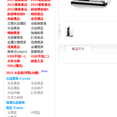
2017最新產品
2016最新產品
2015最新產品
2014最新產品
2013最新產品
紙袋環保袋A
紙袋環保袋B
精美產品
高級獎品
金箔禮品
立體水晶擺設
金銀銅獎座
水晶獎座
水晶獎盃
精緻獎座
無縫銀碟
木證書獎座
訂造產品
金屬立體獎座
琉璃獎座
現貨產品
金屬獎牌
產品尺寸
胸章(Badges)
塑膠獎座
USB手指(一)
USB手指(二)
水杯水樽
創意文具
Gifts(禮品)
New
2015 水晶座(球類,內雕)
水晶獎座 Crystal
水晶獎座
水晶獎盃
水晶擺設
水晶相片
水晶內雕
訂造獎座
亞克力相架
琉璃水晶獎牌
獎盃 Trophy
大獎盃
中獎盃