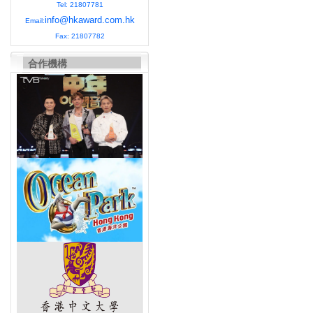
Tel: 21807781
info@hkaward.com.hk
Email:
Fax: 21807782
合作機構