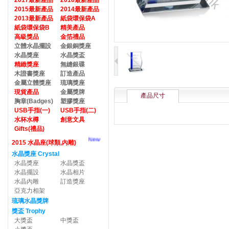
2017最新產品
2016最新產品
2015最新產品
2014最新產品
2013最新產品
紙袋環保袋A
紙袋環保袋B
精美產品
高級獎品
金箔禮品
立體水晶擺設
金銀銅獎座
水晶獎座
水晶獎盃
精緻獎座
無縫銀碟
木證書獎座
訂造產品
金屬立體獎座
琉璃獎座
現貨產品
金屬獎牌
產品尺寸
胸章(Badges)
塑膠獎座
USB手指(一)
USB手指(二)
水杯水樽
創意文具
Gifts(禮品)
New
2015 水晶座(球類,內雕)
水晶獎座 Crystal
水晶獎座
水晶獎盃
水晶擺設
水晶相片
水晶內雕
訂造獎座
亞克力相架
琉璃水晶獎牌
獎盃 Trophy
大獎盃
中獎盃