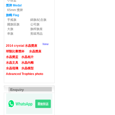
小獎盃
獎牌 Medal
65mm 獎牌
旗幟 Flag
手搖旗
錦旗/紀念旗
國旗區旗
公司旗
大旗
旗桿旗座
串旗
剪綵用品
New
2014 crystal 水晶獎座
球類比賽獎杯
水晶獎座
水晶獎盃
水晶相片
水晶文具
水晶內雕
水晶琉璃
水晶模型
Advanced Trophies photo
Enquiry