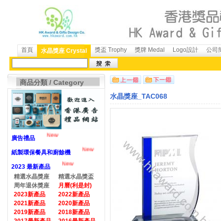
首頁
獎盃 Trophy
獎牌 Medal
Logo設計
公司簡
水晶獎座 Crystal
商品分類 / Category
水晶獎座_TAC068
New
廣告禮品
New
紙製環保餐具和廚餘機
New
2023 最新產品
精選水晶獎座
精選水晶獎盃
周年退休獎座
月曆(利是封)
2023新產品
2022新產品
2021新產品
2020新產品
2019新產品
2018新產品