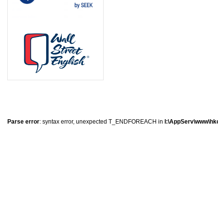
0
�
�
�
Parse error
: syntax error, unexpected T_ENDFOREACH in
I:\AppServ\www\hkc