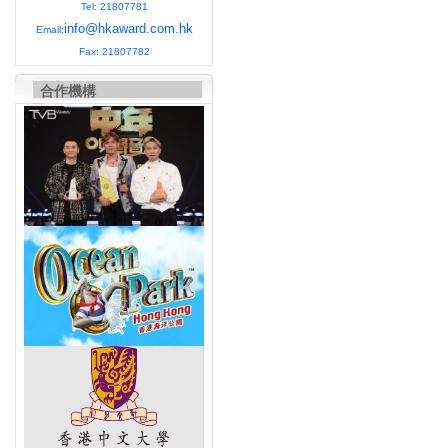
Tel: 21807781
info@hkaward.com.hk
Email:
Fax: 21807782
合作機構