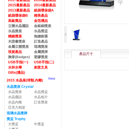
2017最新產品
2016最新產品
2015最新產品
2014最新產品
2013最新產品
紙袋環保袋A
紙袋環保袋B
精美產品
高級獎品
金箔禮品
立體水晶擺設
金銀銅獎座
水晶獎座
水晶獎盃
精緻獎座
無縫銀碟
木證書獎座
訂造產品
金屬立體獎座
琉璃獎座
現貨產品
金屬獎牌
產品尺寸
胸章(Badges)
塑膠獎座
USB手指(一)
USB手指(二)
水杯水樽
創意文具
Gifts(禮品)
New
2015 水晶座(球類,內雕)
水晶獎座 Crystal
水晶獎座
水晶獎盃
水晶擺設
水晶相片
水晶內雕
訂造獎座
亞克力相架
琉璃水晶獎牌
獎盃 Trophy
大獎盃
中獎盃