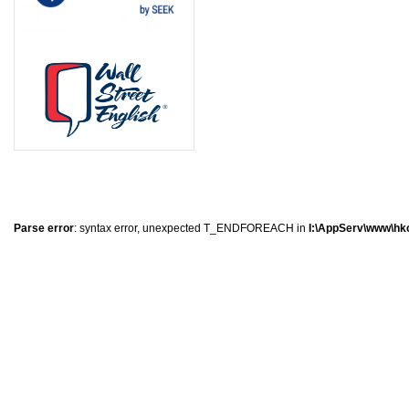
0
�
�
�
Parse error
: syntax error, unexpected T_ENDFOREACH in
I:\AppServ\www\hkc