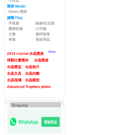
小獎盃
獎牌 Medal
65mm 獎牌
旗幟 Flag
手搖旗
錦旗/紀念旗
國旗區旗
公司旗
大旗
旗桿旗座
串旗
剪綵用品
New
2014 crystal 水晶獎座
球類比賽獎杯
水晶獎座
水晶獎盃
水晶相片
水晶文具
水晶內雕
水晶琉璃
水晶模型
Advanced Trophies photo
Enquiry