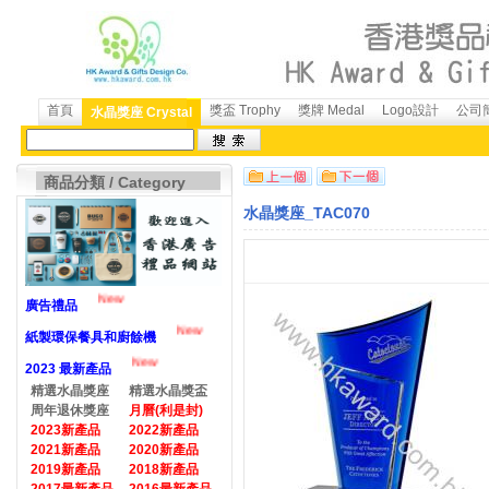
首頁
獎盃 Trophy
獎牌 Medal
Logo設計
公司簡
水晶獎座 Crystal
商品分類 / Category
水晶獎座_TAC070
New
廣告禮品
New
紙製環保餐具和廚餘機
New
2023 最新產品
精選水晶獎座
精選水晶獎盃
周年退休獎座
月曆(利是封)
2023新產品
2022新產品
2021新產品
2020新產品
2019新產品
2018新產品