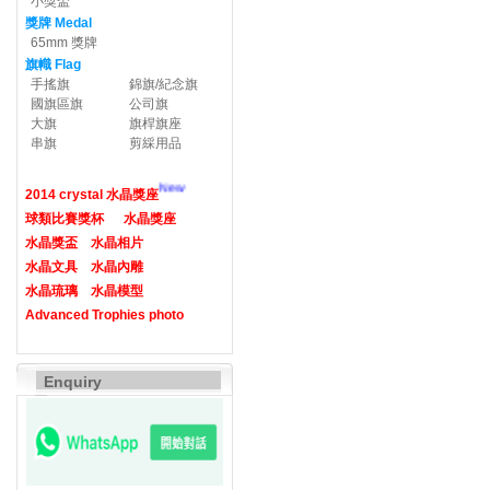
小獎盃
獎牌 Medal
65mm 獎牌
旗幟 Flag
手搖旗
錦旗/紀念旗
國旗區旗
公司旗
大旗
旗桿旗座
串旗
剪綵用品
New
2014 crystal 水晶獎座
球類比賽獎杯
水晶獎座
水晶獎盃
水晶相片
水晶文具
水晶內雕
水晶琉璃
水晶模型
Advanced Trophies photo
Enquiry