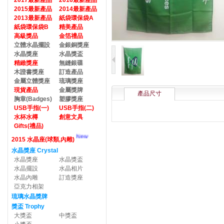
2017最新產品
2016最新產品
2015最新產品
2014最新產品
2013最新產品
紙袋環保袋A
紙袋環保袋B
精美產品
高級獎品
金箔禮品
立體水晶擺設
金銀銅獎座
水晶獎座
水晶獎盃
精緻獎座
無縫銀碟
木證書獎座
訂造產品
金屬立體獎座
琉璃獎座
現貨產品
金屬獎牌
產品尺寸
胸章(Badges)
塑膠獎座
USB手指(一)
USB手指(二)
水杯水樽
創意文具
Gifts(禮品)
New
2015 水晶座(球類,內雕)
水晶獎座 Crystal
水晶獎座
水晶獎盃
水晶擺設
水晶相片
水晶內雕
訂造獎座
亞克力相架
琉璃水晶獎牌
獎盃 Trophy
大獎盃
中獎盃