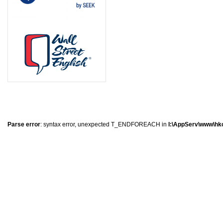
0
�
�
�
Parse error
: syntax error, unexpected T_ENDFOREACH in
I:\AppServ\www\hkc