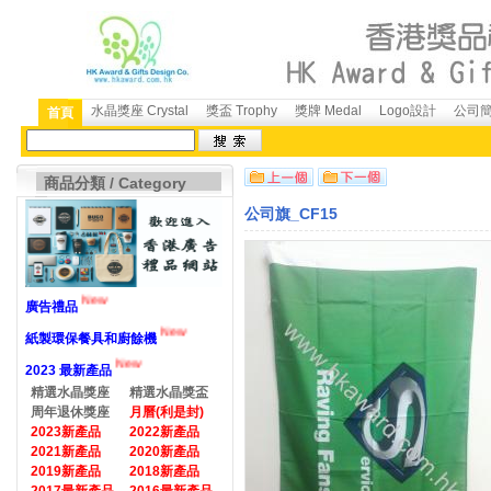
水晶獎座 Crystal
獎盃 Trophy
獎牌 Medal
Logo設計
公司簡介
首頁
商品分類 / Category
公司旗_CF15
New
廣告禮品
New
紙製環保餐具和廚餘機
New
2023 最新產品
精選水晶獎座
精選水晶獎盃
周年退休獎座
月曆(利是封)
2023新產品
2022新產品
2021新產品
2020新產品
2019新產品
2018新產品