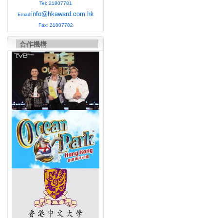
Tel: 21807781
info@hkaward.com.hk
Email:
Fax: 21807782
合作機構