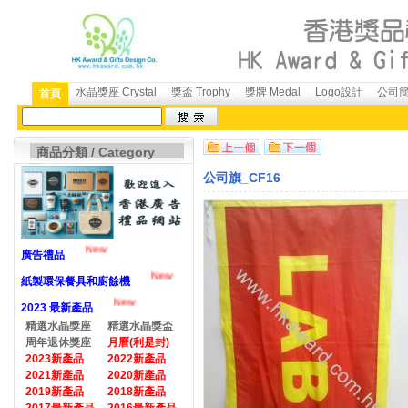
水晶獎座 Crystal
獎盃 Trophy
獎牌 Medal
Logo設計
公司簡介
首頁
商品分類 / Category
公司旗_CF16
New
廣告禮品
New
紙製環保餐具和廚餘機
New
2023 最新產品
精選水晶獎座
精選水晶獎盃
周年退休獎座
月曆(利是封)
2023新產品
2022新產品
2021新產品
2020新產品
2019新產品
2018新產品