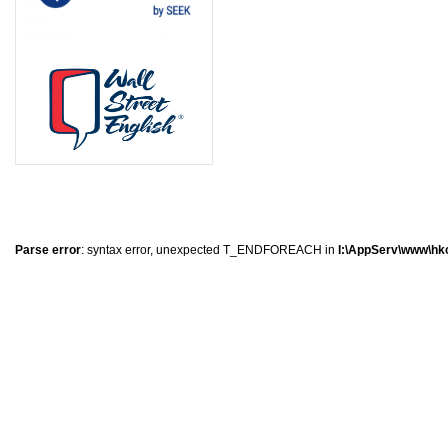
0
�
�
�
Parse error
: syntax error, unexpected T_ENDFOREACH in
I:\AppServ\www\hkc