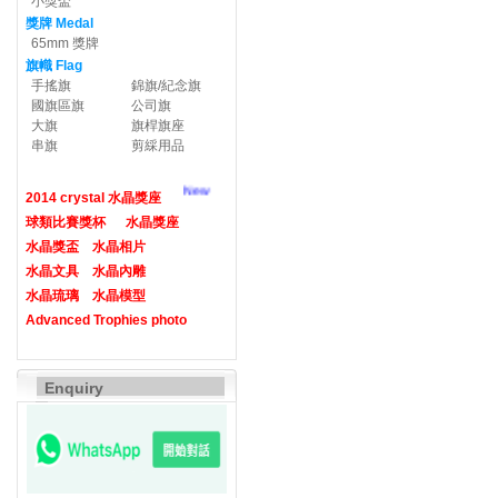
小獎盃
獎牌 Medal
65mm 獎牌
旗幟 Flag
手搖旗
錦旗/紀念旗
國旗區旗
公司旗
大旗
旗桿旗座
串旗
剪綵用品
New
2014 crystal 水晶獎座
球類比賽獎杯
水晶獎座
水晶獎盃
水晶相片
水晶文具
水晶內雕
水晶琉璃
水晶模型
Advanced Trophies photo
Enquiry