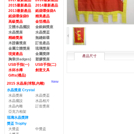
2017最新產品
2016最新產品
2015最新產品
2014最新產品
2013最新產品
紙袋環保袋A
紙袋環保袋B
精美產品
高級獎品
金箔禮品
立體水晶擺設
金銀銅獎座
水晶獎座
水晶獎盃
精緻獎座
無縫銀碟
木證書獎座
訂造產品
金屬立體獎座
琉璃獎座
現貨產品
金屬獎牌
產品尺寸
胸章(Badges)
塑膠獎座
USB手指(一)
USB手指(二)
水杯水樽
創意文具
Gifts(禮品)
New
2015 水晶座(球類,內雕)
水晶獎座 Crystal
水晶獎座
水晶獎盃
水晶擺設
水晶相片
水晶內雕
訂造獎座
亞克力相架
琉璃水晶獎牌
獎盃 Trophy
大獎盃
中獎盃