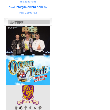
Tel: 21807781
info@hkaward.com.hk
Email:
Fax: 21807782
合作機構