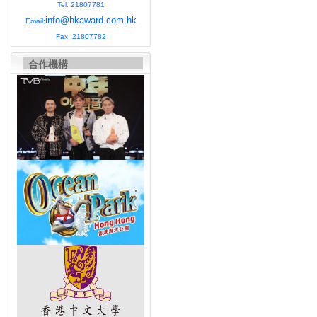
Tel: 21807781
info@hkaward.com.hk
Email:
Fax: 21807782
合作機構