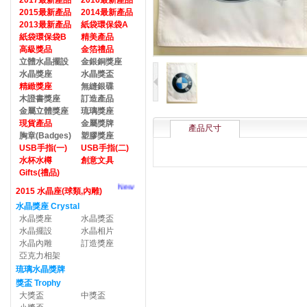
2017最新產品
2016最新產品
2015最新產品
2014最新產品
2013最新產品
紙袋環保袋A
紙袋環保袋B
精美產品
高級獎品
金箔禮品
立體水晶擺設
金銀銅獎座
水晶獎座
水晶獎盃
精緻獎座
無縫銀碟
木證書獎座
訂造產品
金屬立體獎座
琉璃獎座
現貨產品
金屬獎牌
產品尺寸
胸章(Badges)
塑膠獎座
USB手指(一)
USB手指(二)
水杯水樽
創意文具
Gifts(禮品)
New
2015 水晶座(球類,內雕)
水晶獎座 Crystal
水晶獎座
水晶獎盃
水晶擺設
水晶相片
水晶內雕
訂造獎座
亞克力相架
琉璃水晶獎牌
獎盃 Trophy
大獎盃
中獎盃