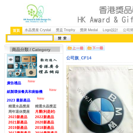
水晶獎座 Crystal
獎盃 Trophy
獎牌 Medal
Logo設計
公司簡介
首頁
商品分類 / Category
公司旗_CF14
New
廣告禮品
New
紙製環保餐具和廚餘機
New
2023 最新產品
精選水晶獎座
精選水晶獎盃
周年退休獎座
月曆(利是封)
2023新產品
2022新產品
2021新產品
2020新產品
2019新產品
2018新產品