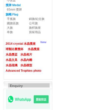
小獎盃
獎牌 Medal
65mm 獎牌
旗幟 Flag
手搖旗
錦旗/紀念旗
國旗區旗
公司旗
大旗
旗桿旗座
串旗
剪綵用品
New
2014 crystal 水晶獎座
球類比賽獎杯
水晶獎座
水晶獎盃
水晶相片
水晶文具
水晶內雕
水晶琉璃
水晶模型
Advanced Trophies photo
Enquiry