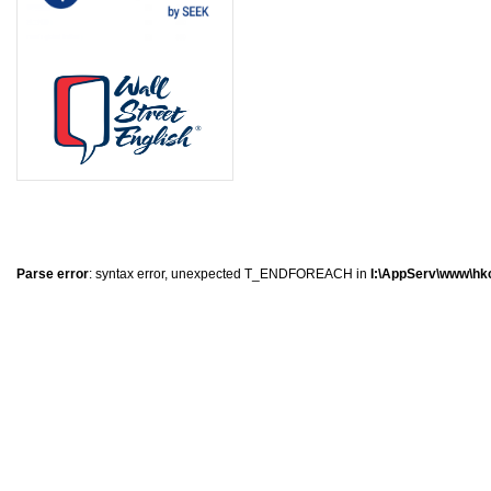
0
�
�
�
Parse error
: syntax error, unexpected T_ENDFOREACH in
I:\AppServ\www\hkc