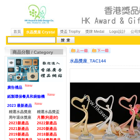
首頁
獎盃 Trophy
獎牌 Medal
Logo設計
公司簡
水晶獎座 Crystal
商品分類 / Category
水晶獎座_TAC144
New
廣告禮品
New
紙製環保餐具和廚餘機
New
2023 最新產品
精選水晶獎座
精選水晶獎盃
周年退休獎座
月曆(利是封)
2023新產品
2022新產品
2021新產品
2020新產品
2019新產品
2018新產品