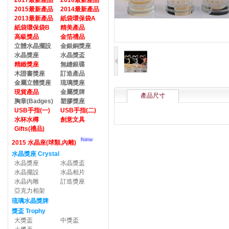
2017最新產品
2016最新產品
2015最新產品
2014最新產品
2013最新產品
紙袋環保袋A
紙袋環保袋B
精美產品
高級獎品
金箔禮品
立體水晶擺設
金銀銅獎座
水晶獎座
水晶獎盃
精緻獎座
無縫銀碟
木證書獎座
訂造產品
金屬立體獎座
琉璃獎座
現貨產品
金屬獎牌
產品尺寸
胸章(Badges)
塑膠獎座
USB手指(一)
USB手指(二)
水杯水樽
創意文具
Gifts(禮品)
New
2015 水晶座(球類,內雕)
水晶獎座 Crystal
水晶獎座
水晶獎盃
水晶擺設
水晶相片
水晶內雕
訂造獎座
亞克力相架
琉璃水晶獎牌
獎盃 Trophy
大獎盃
中獎盃