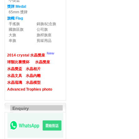
小獎盃
獎牌 Medal
65mm 獎牌
旗幟 Flag
手搖旗
錦旗/紀念旗
國旗區旗
公司旗
大旗
旗桿旗座
串旗
剪綵用品
New
2014 crystal 水晶獎座
球類比賽獎杯
水晶獎座
水晶獎盃
水晶相片
水晶文具
水晶內雕
水晶琉璃
水晶模型
Advanced Trophies photo
Enquiry