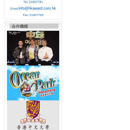
Tel: 21807781
info@hkaward.com.hk
Email:
Fax: 21807782
合作機構