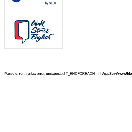
0
�
�
�
Parse error
: syntax error, unexpected T_ENDFOREACH in
I:\AppServ\www\hkc