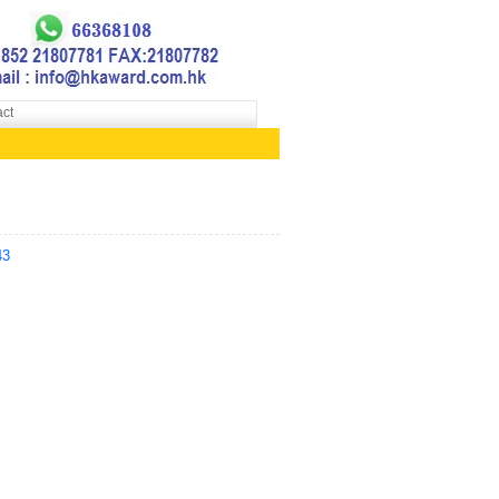
ct
43