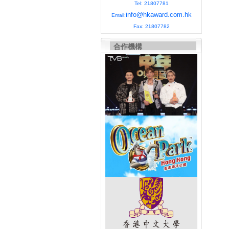
Tel: 21807781
info@hkaward.com.hk
Email:
Fax: 21807782
合作機構