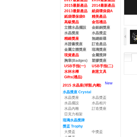
2017最新產品
2016最新產品
2015最新產品
2014最新產品
2013最新產品
紙袋環保袋A
紙袋環保袋B
精美產品
高級獎品
金箔禮品
立體水晶擺設
金銀銅獎座
水晶獎座
水晶獎盃
精緻獎座
無縫銀碟
木證書獎座
訂造產品
金屬立體獎座
琉璃獎座
現貨產品
金屬獎牌
胸章(Badges)
塑膠獎座
USB手指(一)
USB手指(二)
水杯水樽
創意文具
Gifts(禮品)
New
2015 水晶座(球類,內雕)
水晶獎座 Crystal
水晶獎座
水晶獎盃
水晶擺設
水晶相片
水晶內雕
訂造獎座
亞克力相架
琉璃水晶獎牌
獎盃 Trophy
大獎盃
中獎盃