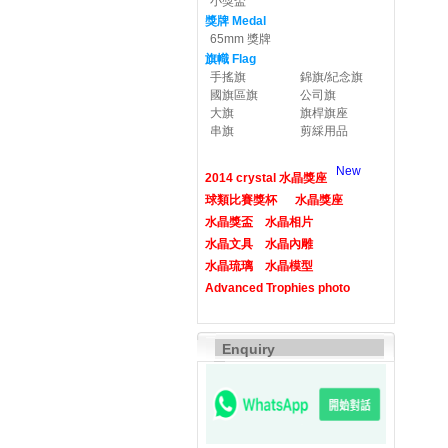
小獎盃
獎牌 Medal
65mm 獎牌
旗幟 Flag
手搖旗
錦旗/紀念旗
國旗區旗
公司旗
大旗
旗桿旗座
串旗
剪綵用品
New
2014 crystal 水晶獎座
球類比賽獎杯
水晶獎座
水晶獎盃
水晶相片
水晶文具
水晶內雕
水晶琉璃
水晶模型
Advanced Trophies photo
Enquiry