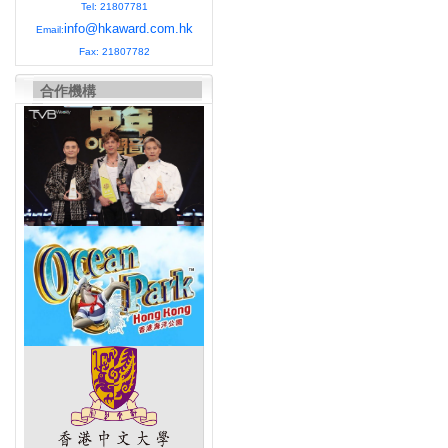
Tel: 21807781
info@hkaward.com.hk
Email:
Fax: 21807782
合作機構