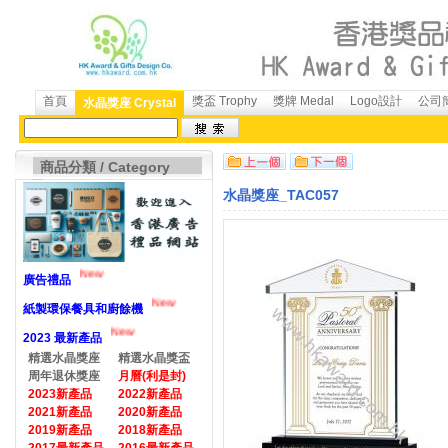
首頁
獎盃 Trophy
獎牌 Medal
Logo設計
公司簡
水晶獎座 Crystal
商品分類 / Category
水晶獎座_TAC057
New
廣告禮品
New
紙製環保餐具和廚餘機
New
2023 最新產品
精選水晶獎座
精選水晶獎盃
周年退休獎座
月曆(利是封)
2023新產品
2022新產品
2021新產品
2020新產品
2019新產品
2018新產品