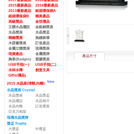
2017最新產品
2016最新產品
2015最新產品
2014最新產品
2013最新產品
紙袋環保袋A
紙袋環保袋B
精美產品
高級獎品
金箔禮品
立體水晶擺設
金銀銅獎座
水晶獎座
水晶獎盃
精緻獎座
無縫銀碟
木證書獎座
訂造產品
金屬立體獎座
琉璃獎座
現貨產品
金屬獎牌
產品尺寸
胸章(Badges)
塑膠獎座
USB手指(一)
USB手指(二)
水杯水樽
創意文具
Gifts(禮品)
New
2015 水晶座(球類,內雕)
水晶獎座 Crystal
水晶獎座
水晶獎盃
水晶擺設
水晶相片
水晶內雕
訂造獎座
亞克力相架
琉璃水晶獎牌
獎盃 Trophy
大獎盃
中獎盃