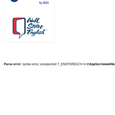
0
�
�
�
Parse error
: syntax error, unexpected T_ENDFOREACH in
I:\AppServ\www\hkc