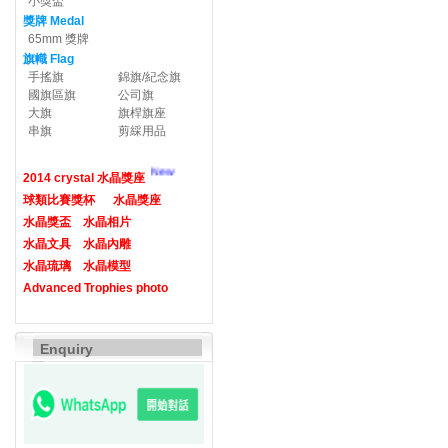
小獎盃
獎牌 Medal
65mm 獎牌
旗幟 Flag
手搖旗
錦旗/紀念旗
國旗區旗
公司旗
大旗
旗桿旗座
串旗
剪綵用品
New
2014 crystal 水晶獎座
球類比賽獎杯
水晶獎座
水晶獎盃
水晶相片
水晶文具
水晶內雕
水晶琉璃
水晶模型
Advanced Trophies photo
Enquiry