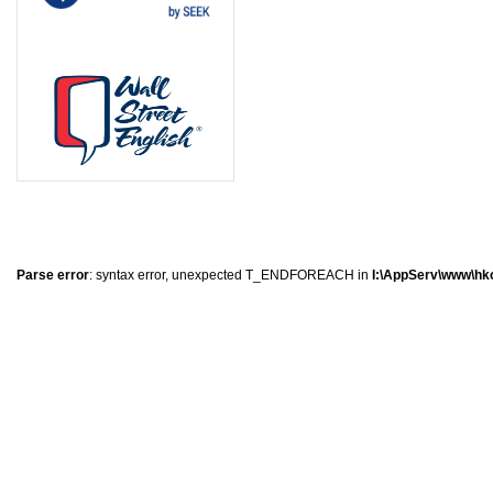
0
�
�
�
Parse error
: syntax error, unexpected T_ENDFOREACH in
I:\AppServ\www\hkc