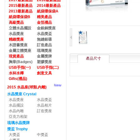
2017最新產品
2016最新產品
2015最新產品
2014最新產品
2013最新產品
紙袋環保袋A
紙袋環保袋B
精美產品
高級獎品
金箔禮品
立體水晶擺設
金銀銅獎座
水晶獎座
水晶獎盃
精緻獎座
無縫銀碟
木證書獎座
訂造產品
金屬立體獎座
琉璃獎座
現貨產品
金屬獎牌
產品尺寸
胸章(Badges)
塑膠獎座
USB手指(一)
USB手指(二)
水杯水樽
創意文具
Gifts(禮品)
New
2015 水晶座(球類,內雕)
水晶獎座 Crystal
水晶獎座
水晶獎盃
水晶擺設
水晶相片
水晶內雕
訂造獎座
亞克力相架
琉璃水晶獎牌
獎盃 Trophy
大獎盃
中獎盃