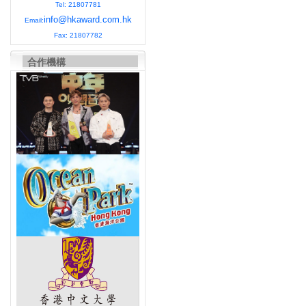
Tel: 21807781
info@hkaward.com.hk
Email:
Fax: 21807782
合作機構