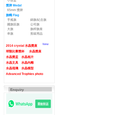
小獎盃
獎牌 Medal
65mm 獎牌
旗幟 Flag
手搖旗
錦旗/紀念旗
國旗區旗
公司旗
大旗
旗桿旗座
串旗
剪綵用品
New
2014 crystal 水晶獎座
球類比賽獎杯
水晶獎座
水晶獎盃
水晶相片
水晶文具
水晶內雕
水晶琉璃
水晶模型
Advanced Trophies photo
Enquiry