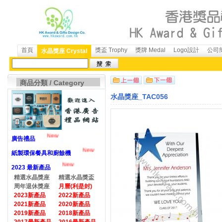
首頁
獎盃 Trophy
獎牌 Medal
Logo設計
公司簡
水晶獎座 Crystal
商品分類 / Category
水晶獎座_TAC056
New
廣告禮品
New
紙製環保餐具和廚餘機
New
2023 最新產品
精選水晶獎座
精選水晶獎盃
周年退休獎座
月曆(利是封)
2023新產品
2022新產品
2021新產品
2020新產品
2019新產品
2018新產品