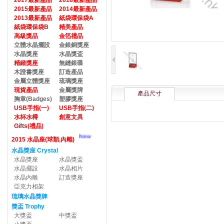
2017最新產品
2016最新產品
2015最新產品
2014最新產品
2013最新產品
紙袋環保袋A
紙袋環保袋B
精美產品
高級獎品
金箔禮品
立體水晶擺設
金銀銅獎座
水晶獎座
水晶獎盃
精緻獎座
無縫銀碟
木證書獎座
訂造產品
金屬立體獎座
琉璃獎座
現貨產品
金屬獎牌
產品尺寸
胸章(Badges)
塑膠獎座
USB手指(一)
USB手指(二)
水杯水樽
創意文具
Gifts(禮品)
New
2015 水晶座(球類,內雕)
水晶獎座 Crystal
水晶獎座
水晶獎盃
水晶擺設
水晶相片
水晶內雕
訂造獎座
亞克力相架
琉璃水晶獎牌
獎盃 Trophy
大獎盃
中獎盃