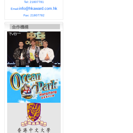
Tel: 21807781
info@hkaward.com.hk
Email:
Fax: 21807782
合作機構