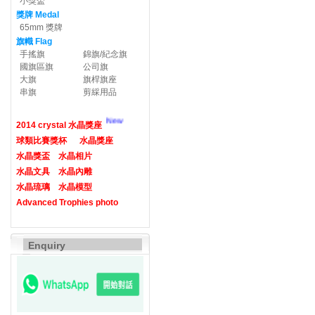
小獎盃
獎牌 Medal
65mm 獎牌
旗幟 Flag
手搖旗
錦旗/紀念旗
國旗區旗
公司旗
大旗
旗桿旗座
串旗
剪綵用品
New
2014 crystal 水晶獎座
球類比賽獎杯
水晶獎座
水晶獎盃
水晶相片
水晶文具
水晶內雕
水晶琉璃
水晶模型
Advanced Trophies photo
Enquiry