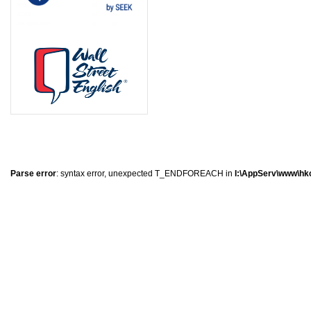
0
�
�
�
Parse error
: syntax error, unexpected T_ENDFOREACH in
I:\AppServ\www\hkc