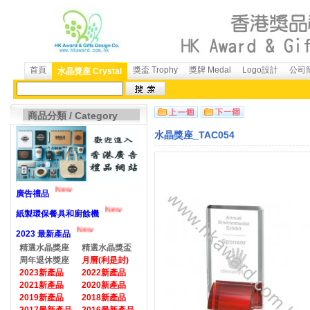
首頁
獎盃 Trophy
獎牌 Medal
Logo設計
公司簡
水晶獎座 Crystal
商品分類 / Category
水晶獎座_TAC054
New
廣告禮品
New
紙製環保餐具和廚餘機
New
2023 最新產品
精選水晶獎座
精選水晶獎盃
周年退休獎座
月曆(利是封)
2023新產品
2022新產品
2021新產品
2020新產品
2019新產品
2018新產品