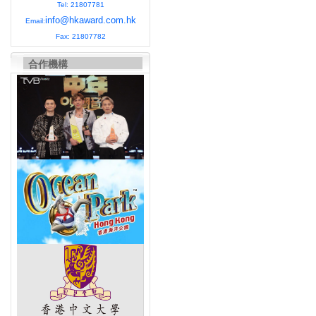
Tel: 21807781
info@hkaward.com.hk
Email:
Fax: 21807782
合作機構