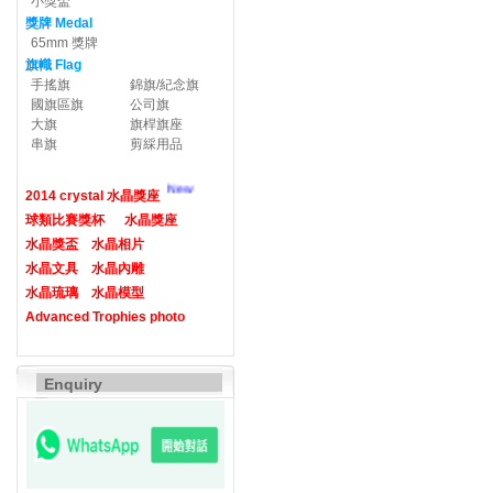
小獎盃
獎牌 Medal
65mm 獎牌
旗幟 Flag
手搖旗
錦旗/紀念旗
國旗區旗
公司旗
大旗
旗桿旗座
串旗
剪綵用品
New
2014 crystal 水晶獎座
球類比賽獎杯
水晶獎座
水晶獎盃
水晶相片
水晶文具
水晶內雕
水晶琉璃
水晶模型
Advanced Trophies photo
Enquiry