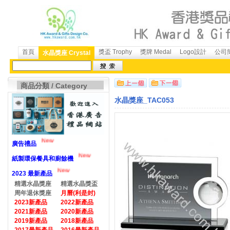
首頁
獎盃 Trophy
獎牌 Medal
Logo設計
公司簡
水晶獎座 Crystal
商品分類 / Category
水晶獎座_TAC053
New
廣告禮品
New
紙製環保餐具和廚餘機
New
2023 最新產品
精選水晶獎座
精選水晶獎盃
周年退休獎座
月曆(利是封)
2023新產品
2022新產品
2021新產品
2020新產品
2019新產品
2018新產品