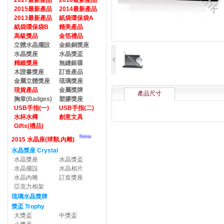
2017最新產品
2016最新產品
2015最新產品
2014最新產品
2013最新產品
紙袋環保袋A
紙袋環保袋B
精美產品
高級獎品
金箔禮品
立體水晶擺設
金銀銅獎座
水晶獎座
水晶獎盃
精緻獎座
無縫銀碟
木證書獎座
訂造產品
金屬立體獎座
琉璃獎座
現貨產品
金屬獎牌
產品尺寸
胸章(Badges)
塑膠獎座
USB手指(一)
USB手指(二)
水杯水樽
創意文具
Gifts(禮品)
New
2015 水晶座(球類,內雕)
水晶獎座 Crystal
水晶獎座
水晶獎盃
水晶擺設
水晶相片
水晶內雕
訂造獎座
亞克力相架
琉璃水晶獎牌
獎盃 Trophy
大獎盃
中獎盃