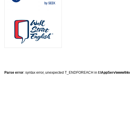
0
�
�
�
Parse error
: syntax error, unexpected T_ENDFOREACH in
I:\AppServ\www\hkc