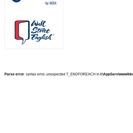
0
�
�
�
Parse error
: syntax error, unexpected T_ENDFOREACH in
I:\AppServ\www\hkc