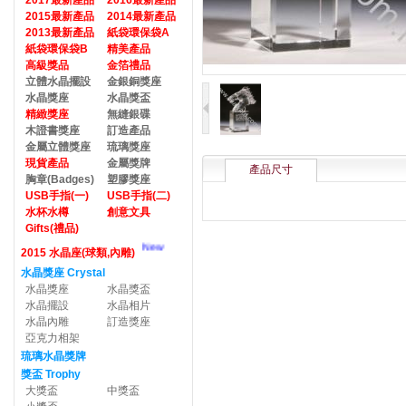
2017最新產品
2016最新產品
2015最新產品
2014最新產品
2013最新產品
紙袋環保袋A
紙袋環保袋B
精美產品
高級獎品
金箔禮品
立體水晶擺設
金銀銅獎座
水晶獎座
水晶獎盃
精緻獎座
無縫銀碟
木證書獎座
訂造產品
金屬立體獎座
琉璃獎座
現貨產品
金屬獎牌
產品尺寸
胸章(Badges)
塑膠獎座
USB手指(一)
USB手指(二)
水杯水樽
創意文具
Gifts(禮品)
New
2015 水晶座(球類,內雕)
水晶獎座 Crystal
水晶獎座
水晶獎盃
水晶擺設
水晶相片
水晶內雕
訂造獎座
亞克力相架
琉璃水晶獎牌
獎盃 Trophy
大獎盃
中獎盃