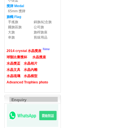
小獎盃
獎牌 Medal
65mm 獎牌
旗幟 Flag
手搖旗
錦旗/紀念旗
國旗區旗
公司旗
大旗
旗桿旗座
串旗
剪綵用品
New
2014 crystal 水晶獎座
球類比賽獎杯
水晶獎座
水晶獎盃
水晶相片
水晶文具
水晶內雕
水晶琉璃
水晶模型
Advanced Trophies photo
Enquiry