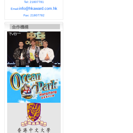
Tel: 21807781
info@hkaward.com.hk
Email:
Fax: 21807782
合作機構