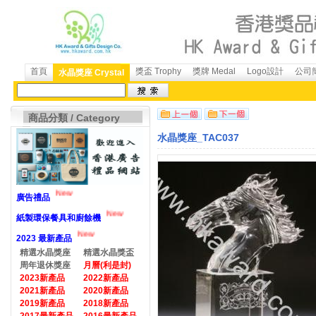
首頁
獎盃 Trophy
獎牌 Medal
Logo設計
公司簡
水晶獎座 Crystal
商品分類 / Category
水晶獎座_TAC037
New
廣告禮品
New
紙製環保餐具和廚餘機
New
2023 最新產品
精選水晶獎座
精選水晶獎盃
周年退休獎座
月曆(利是封)
2023新產品
2022新產品
2021新產品
2020新產品
2019新產品
2018新產品