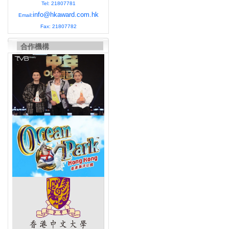
Tel: 21807781
info@hkaward.com.hk
Email:
Fax: 21807782
合作機構