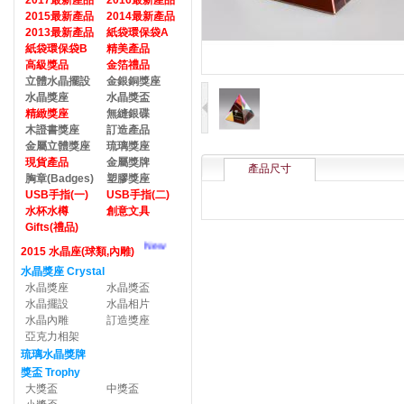
2017最新產品
2016最新產品
2015最新產品
2014最新產品
2013最新產品
紙袋環保袋A
紙袋環保袋B
精美產品
高級獎品
金箔禮品
立體水晶擺設
金銀銅獎座
水晶獎座
水晶獎盃
精緻獎座
無縫銀碟
木證書獎座
訂造產品
金屬立體獎座
琉璃獎座
現貨產品
金屬獎牌
產品尺寸
胸章(Badges)
塑膠獎座
USB手指(一)
USB手指(二)
水杯水樽
創意文具
Gifts(禮品)
New
2015 水晶座(球類,內雕)
水晶獎座 Crystal
水晶獎座
水晶獎盃
水晶擺設
水晶相片
水晶內雕
訂造獎座
亞克力相架
琉璃水晶獎牌
獎盃 Trophy
大獎盃
中獎盃