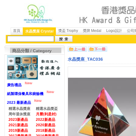
首頁
獎盃 Trophy
獎牌 Medal
Logo設計
公司簡
水晶獎座 Crystal
商品分類 / Category
水晶獎座_TAC036
New
廣告禮品
New
紙製環保餐具和廚餘機
New
2023 最新產品
精選水晶獎座
精選水晶獎盃
周年退休獎座
月曆(利是封)
2023新產品
2022新產品
2021新產品
2020新產品
2019新產品
2018新產品