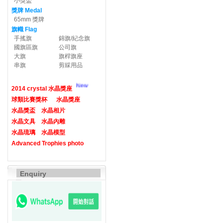
小獎盃
獎牌 Medal
65mm 獎牌
旗幟 Flag
手搖旗
錦旗/紀念旗
國旗區旗
公司旗
大旗
旗桿旗座
串旗
剪綵用品
New
2014 crystal 水晶獎座
球類比賽獎杯
水晶獎座
水晶獎盃
水晶相片
水晶文具
水晶內雕
水晶琉璃
水晶模型
Advanced Trophies photo
Enquiry