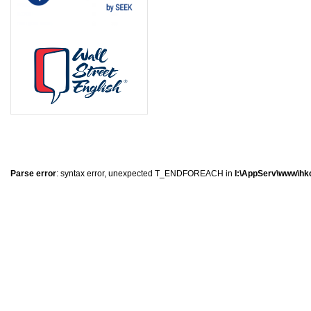
0
�
�
�
Parse error
: syntax error, unexpected T_ENDFOREACH in
I:\AppServ\www\hkc