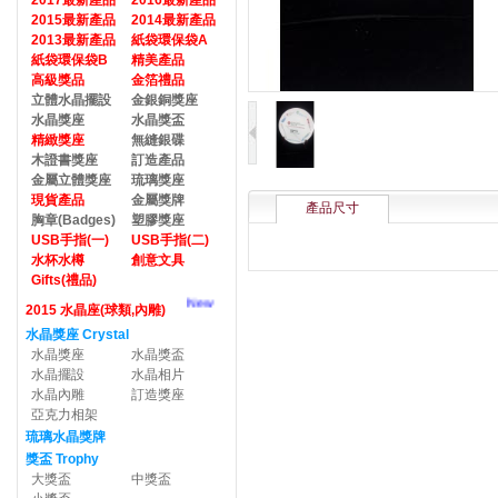
2017最新產品
2016最新產品
2015最新產品
2014最新產品
2013最新產品
紙袋環保袋A
紙袋環保袋B
精美產品
高級獎品
金箔禮品
立體水晶擺設
金銀銅獎座
水晶獎座
水晶獎盃
精緻獎座
無縫銀碟
木證書獎座
訂造產品
金屬立體獎座
琉璃獎座
現貨產品
金屬獎牌
產品尺寸
胸章(Badges)
塑膠獎座
USB手指(一)
USB手指(二)
水杯水樽
創意文具
Gifts(禮品)
New
2015 水晶座(球類,內雕)
水晶獎座 Crystal
水晶獎座
水晶獎盃
水晶擺設
水晶相片
水晶內雕
訂造獎座
亞克力相架
琉璃水晶獎牌
獎盃 Trophy
大獎盃
中獎盃