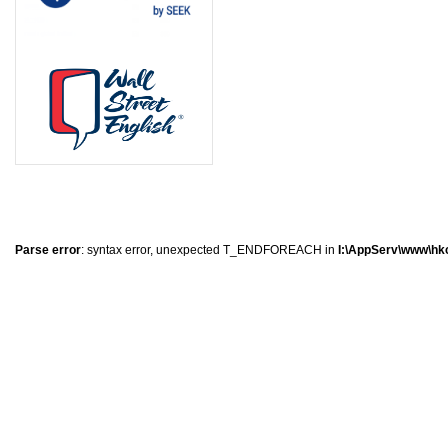
0
�
�
�
Parse error
: syntax error, unexpected T_ENDFOREACH in
I:\AppServ\www\hkc