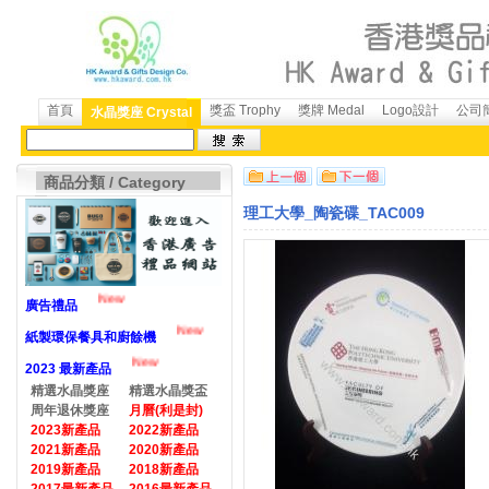
首頁
獎盃 Trophy
獎牌 Medal
Logo設計
公司簡
水晶獎座 Crystal
商品分類 / Category
理工大學_陶瓷碟_TAC009
New
廣告禮品
New
紙製環保餐具和廚餘機
New
2023 最新產品
精選水晶獎座
精選水晶獎盃
周年退休獎座
月曆(利是封)
2023新產品
2022新產品
2021新產品
2020新產品
2019新產品
2018新產品