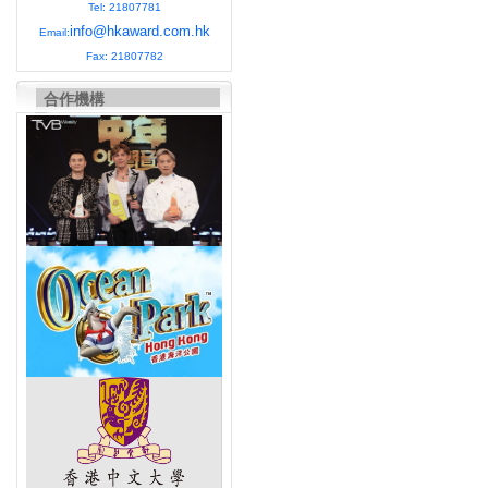
Tel: 21807781
info@hkaward.com.hk
Email:
Fax: 21807782
合作機構