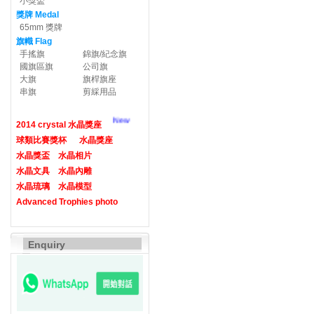
小獎盃
獎牌 Medal
65mm 獎牌
旗幟 Flag
手搖旗
錦旗/紀念旗
國旗區旗
公司旗
大旗
旗桿旗座
串旗
剪綵用品
New
2014 crystal 水晶獎座
球類比賽獎杯
水晶獎座
水晶獎盃
水晶相片
水晶文具
水晶內雕
水晶琉璃
水晶模型
Advanced Trophies photo
Enquiry