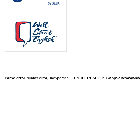
0
�
�
�
Parse error
: syntax error, unexpected T_ENDFOREACH in
I:\AppServ\www\hkc