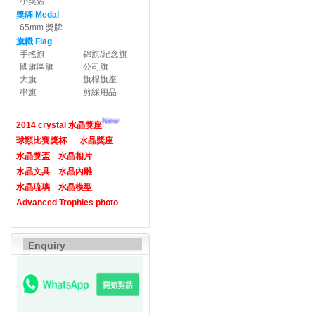
小獎盃
獎牌 Medal
65mm 獎牌
旗幟 Flag
手搖旗
錦旗/紀念旗
國旗區旗
公司旗
大旗
旗桿旗座
串旗
剪綵用品
New
2014 crystal 水晶獎座
球類比賽獎杯
水晶獎座
水晶獎盃
水晶相片
水晶文具
水晶內雕
水晶琉璃
水晶模型
Advanced Trophies photo
Enquiry