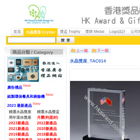
首頁
獎盃 Trophy
獎牌 Medal
Logo設計
公司簡
水晶獎座 Crystal
商品分類 / Category
水晶獎座_TAC014
New
廣告禮品
New
紙製環保餐具和廚餘機
New
2023 最新產品
精選水晶獎座
精選水晶獎盃
周年退休獎座
月曆(利是封)
2023新產品
2022新產品
2021新產品
2020新產品
2019新產品
2018新產品