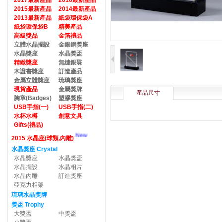
2017最新產品
2016最新產品
2015最新產品
2014最新產品
2013最新產品
紙袋環保袋A
紙袋環保袋B
精美產品
高級獎品
金箔禮品
立體水晶擺設
金銀銅獎座
水晶獎座
水晶獎盃
精緻獎座
無縫銀碟
木證書獎座
訂造產品
金屬立體獎座
琉璃獎座
現貨產品
金屬獎牌
產品尺寸
胸章(Badges)
塑膠獎座
USB手指(一)
USB手指(二)
水杯水樽
創意文具
Gifts(禮品)
New
2015 水晶座(球類,內雕)
水晶獎座 Crystal
水晶獎座
水晶獎盃
水晶擺設
水晶相片
水晶內雕
訂造獎座
亞克力相架
琉璃水晶獎牌
獎盃 Trophy
大獎盃
中獎盃