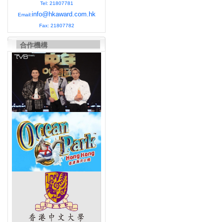
Tel: 21807781
info@hkaward.com.hk
Email:
Fax: 21807782
合作機構