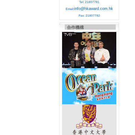
Tel: 21807781
info@hkaward.com.hk
Email:
Fax: 21807782
合作機構