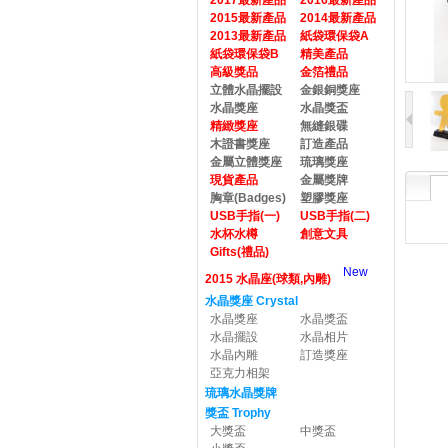
2017最新產品
2016最新產品
2015最新產品
2014最新產品
2013最新產品
紙袋環保袋A
紙袋環保袋B
精美產品
高級獎品
金箔禮品
立體水晶擺設
金銀銅獎座
水晶獎座
水晶獎盃
精緻獎座
無縫銀碟
木證書獎座
訂造產品
金屬立體獎座
琉璃獎座
現貨產品
金屬獎牌
胸章(Badges)
塑膠獎座
USB手指(一)
USB手指(二)
水杯水樽
創意文具
Gifts(禮品)
New
2015 水晶座(球類,內雕)
水晶獎座 Crystal
水晶獎座
水晶獎盃
水晶擺設
水晶相片
水晶內雕
訂造獎座
亞克力相架
琉璃水晶獎牌
獎盃 Trophy
大獎盃
中獎盃