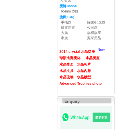
小獎盃
獎牌 Medal
65mm 獎牌
旗幟 Flag
手搖旗
錦旗/紀念旗
國旗區旗
公司旗
大旗
旗桿旗座
串旗
剪綵用品
New
2014 crystal 水晶獎座
球類比賽獎杯
水晶獎座
水晶獎盃
水晶相片
水晶文具
水晶內雕
水晶琉璃
水晶模型
Advanced Trophies photo
Enquiry