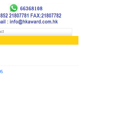
ct
05