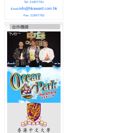
Tel: 21807781
info@hkaward.com.hk
Email:
Fax: 21807782
合作機構