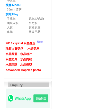
小獎盃
獎牌 Medal
65mm 獎牌
旗幟 Flag
手搖旗
錦旗/紀念旗
國旗區旗
公司旗
大旗
旗桿旗座
串旗
剪綵用品
New
2014 crystal 水晶獎座
球類比賽獎杯
水晶獎座
水晶獎盃
水晶相片
水晶文具
水晶內雕
水晶琉璃
水晶模型
Advanced Trophies photo
Enquiry