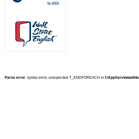
0
�
�
�
Parse error
: syntax error, unexpected T_ENDFOREACH in
I:\AppServ\www\hkc