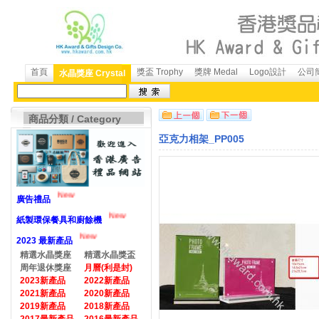
首頁
獎盃 Trophy
獎牌 Medal
Logo設計
公司簡
水晶獎座 Crystal
商品分類 / Category
亞克力相架_PP005
New
廣告禮品
New
紙製環保餐具和廚餘機
New
2023 最新產品
精選水晶獎座
精選水晶獎盃
周年退休獎座
月曆(利是封)
2023新產品
2022新產品
2021新產品
2020新產品
2019新產品
2018新產品