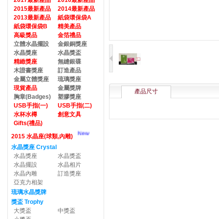
2017最新產品
2016最新產品
2015最新產品
2014最新產品
2013最新產品
紙袋環保袋A
紙袋環保袋B
精美產品
高級獎品
金箔禮品
立體水晶擺設
金銀銅獎座
水晶獎座
水晶獎盃
精緻獎座
無縫銀碟
木證書獎座
訂造產品
金屬立體獎座
琉璃獎座
現貨產品
金屬獎牌
產品尺寸
胸章(Badges)
塑膠獎座
USB手指(一)
USB手指(二)
水杯水樽
創意文具
Gifts(禮品)
New
2015 水晶座(球類,內雕)
水晶獎座 Crystal
水晶獎座
水晶獎盃
水晶擺設
水晶相片
水晶內雕
訂造獎座
亞克力相架
琉璃水晶獎牌
獎盃 Trophy
大獎盃
中獎盃