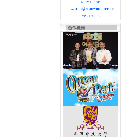
Tel: 21807781
info@hkaward.com.hk
Email:
Fax: 21807782
合作機構