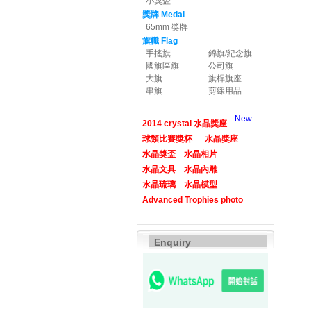
小獎盃
獎牌 Medal
65mm 獎牌
旗幟 Flag
手搖旗
錦旗/紀念旗
國旗區旗
公司旗
大旗
旗桿旗座
串旗
剪綵用品
New
2014 crystal 水晶獎座
球類比賽獎杯
水晶獎座
水晶獎盃
水晶相片
水晶文具
水晶內雕
水晶琉璃
水晶模型
Advanced Trophies photo
Enquiry