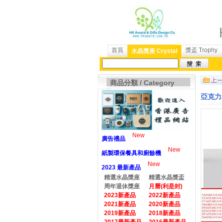
首頁
獎盃 Trophy
水晶獎座 Crystal
商品分類 / Category
亞克力
New
廣告禮品
New
紙製環保餐具和廚餘機
New
2023 最新產品
精選水晶獎座
精選水晶獎盃
周年退休獎座
月曆(利是封)
2023新產品
2022新產品
2021新產品
2020新產品
2019新產品
2018新產品