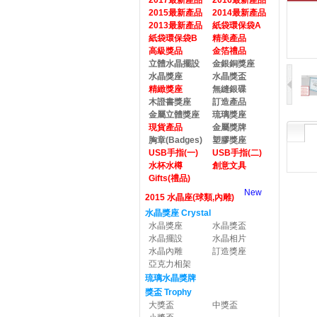
2017最新產品
2016最新產品
2015最新產品
2014最新產品
2013最新產品
紙袋環保袋A
紙袋環保袋B
精美產品
高級獎品
金箔禮品
立體水晶擺設
金銀銅獎座
水晶獎座
水晶獎盃
精緻獎座
無縫銀碟
木證書獎座
訂造產品
金屬立體獎座
琉璃獎座
現貨產品
金屬獎牌
胸章(Badges)
塑膠獎座
USB手指(一)
USB手指(二)
水杯水樽
創意文具
Gifts(禮品)
New
2015 水晶座(球類,內雕)
水晶獎座 Crystal
水晶獎座
水晶獎盃
水晶擺設
水晶相片
水晶內雕
訂造獎座
亞克力相架
琉璃水晶獎牌
獎盃 Trophy
大獎盃
中獎盃