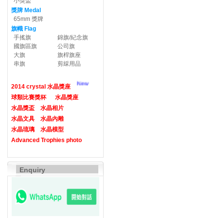
小獎盃
獎牌 Medal
65mm 獎牌
旗幟 Flag
手搖旗
錦旗/紀念旗
國旗區旗
公司旗
大旗
旗桿旗座
串旗
剪綵用品
New
2014 crystal 水晶獎座
球類比賽獎杯
水晶獎座
水晶獎盃
水晶相片
水晶文具
水晶內雕
水晶琉璃
水晶模型
Advanced Trophies photo
Enquiry