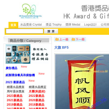
水晶獎座 Crystal
獎盃 Trophy
獎牌 Medal
Logo設計
公司簡介
首頁
商品分類 / Category
大旗 BF5
New
廣告禮品
New
紙製環保餐具和廚餘機
New
2023 最新產品
精選水晶獎座
精選水晶獎盃
周年退休獎座
月曆(利是封)
2023新產品
2022新產品
2021新產品
2020新產品
2019新產品
2018新產品