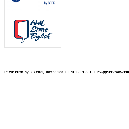
8
1
1
0
Parse error
: syntax error, unexpected T_ENDFOREACH in
I:\AppServ\www\hkc