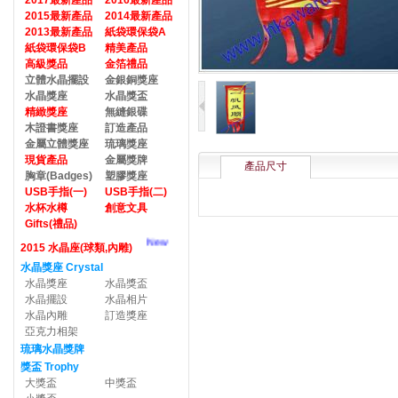
2017最新產品
2016最新產品
2015最新產品
2014最新產品
2013最新產品
紙袋環保袋A
紙袋環保袋B
精美產品
高級獎品
金箔禮品
立體水晶擺設
金銀銅獎座
水晶獎座
水晶獎盃
精緻獎座
無縫銀碟
木證書獎座
訂造產品
金屬立體獎座
琉璃獎座
現貨產品
金屬獎牌
產品尺寸
胸章(Badges)
塑膠獎座
USB手指(一)
USB手指(二)
水杯水樽
創意文具
Gifts(禮品)
New
2015 水晶座(球類,內雕)
水晶獎座 Crystal
水晶獎座
水晶獎盃
水晶擺設
水晶相片
水晶內雕
訂造獎座
亞克力相架
琉璃水晶獎牌
獎盃 Trophy
大獎盃
中獎盃