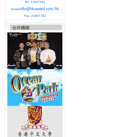
Tel: 21807781
info@hkaward.com.hk
Email:
Fax: 21807782
合作機構