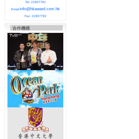
Tel: 21807781
info@hkaward.com.hk
Email:
Fax: 21807782
合作機構