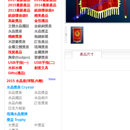
2017最新產品
2016最新產品
2015最新產品
2014最新產品
2013最新產品
紙袋環保袋A
紙袋環保袋B
精美產品
高級獎品
金箔禮品
立體水晶擺設
金銀銅獎座
水晶獎座
水晶獎盃
精緻獎座
無縫銀碟
木證書獎座
訂造產品
金屬立體獎座
琉璃獎座
現貨產品
金屬獎牌
產品尺寸
胸章(Badges)
塑膠獎座
USB手指(一)
USB手指(二)
水杯水樽
創意文具
Gifts(禮品)
New
2015 水晶座(球類,內雕)
水晶獎座 Crystal
水晶獎座
水晶獎盃
水晶擺設
水晶相片
水晶內雕
訂造獎座
亞克力相架
琉璃水晶獎牌
獎盃 Trophy
大獎盃
中獎盃