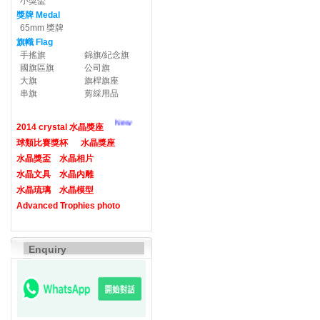
小獎盃
獎牌 Medal
65mm 獎牌
旗幟 Flag
手搖旗
錦旗/紀念旗
國旗區旗
公司旗
大旗
旗桿旗座
串旗
剪綵用品
New
2014 crystal 水晶獎座
球類比賽獎杯
水晶獎座
水晶獎盃
水晶相片
水晶文具
水晶內雕
水晶琉璃
水晶模型
Advanced Trophies photo
Enquiry