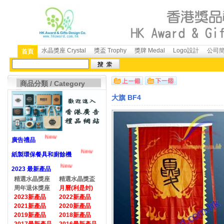
水晶獎座 Crystal
獎盃 Trophy
獎牌 Medal
Logo設計
公司簡介
首頁
商品分類 / Category
大旗 BF4
New
廣告禮品
New
紙製環保餐具和廚餘機
New
2023 最新產品
精選水晶獎座
精選水晶獎盃
周年退休獎座
月曆(利是封)
2023新產品
2022新產品
2021新產品
2020新產品
2019新產品
2018新產品