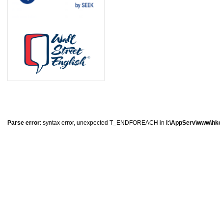
8
1
1
0
Parse error
: syntax error, unexpected T_ENDFOREACH in
I:\AppServ\www\hkc