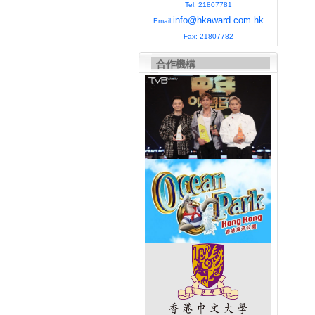
Tel: 21807781
info@hkaward.com.hk
Email:
Fax: 21807782
合作機構