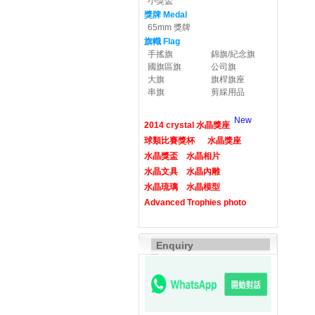
小獎盃
獎牌 Medal
65mm 獎牌
旗幟 Flag
手搖旗
錦旗/紀念旗
國旗區旗
公司旗
大旗
旗桿旗座
串旗
剪綵用品
New
2014 crystal 水晶獎座
球類比賽獎杯
水晶獎座
水晶獎盃
水晶相片
水晶文具
水晶內雕
水晶琉璃
水晶模型
Advanced Trophies photo
Enquiry