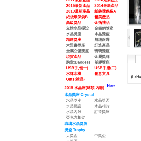
2017最新產品
2016最新產品
2015最新產品
2014最新產品
2013最新產品
紙袋環保袋A
紙袋環保袋B
精美產品
高級獎品
金箔禮品
立體水晶擺設
金銀銅獎座
水晶獎座
水晶獎盃
精緻獎座
無縫銀碟
木證書獎座
訂造產品
金屬立體獎座
琉璃獎座
現貨產品
金屬獎牌
胸章(Badges)
塑膠獎座
USB手指(一)
USB手指(二)
水杯水樽
創意文具
(LxH
Gifts(禮品)
New
2015 水晶座(球類,內雕)
水晶獎座 Crystal
水晶獎座
水晶獎盃
水晶擺設
水晶相片
水晶內雕
訂造獎座
亞克力相架
琉璃水晶獎牌
獎盃 Trophy
大獎盃
中獎盃