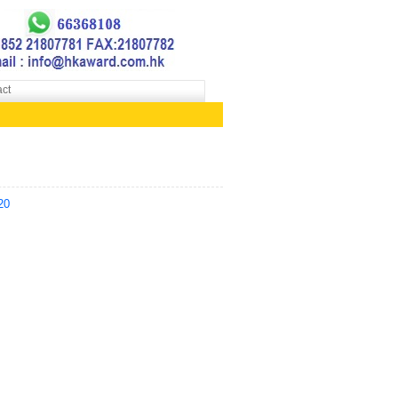
ct
20