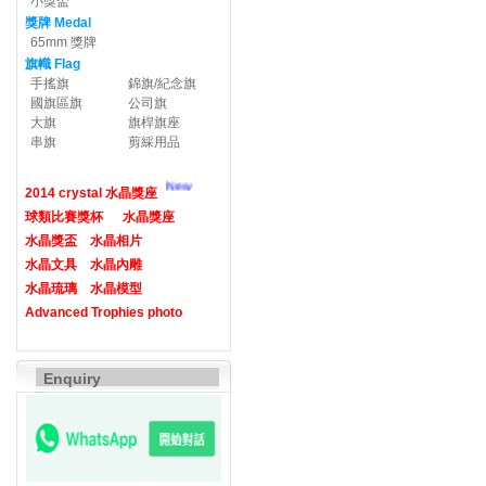
小獎盃
獎牌 Medal
65mm 獎牌
旗幟 Flag
手搖旗
錦旗/紀念旗
國旗區旗
公司旗
大旗
旗桿旗座
串旗
剪綵用品
New
2014 crystal 水晶獎座
球類比賽獎杯
水晶獎座
水晶獎盃
水晶相片
水晶文具
水晶內雕
水晶琉璃
水晶模型
Advanced Trophies photo
Enquiry