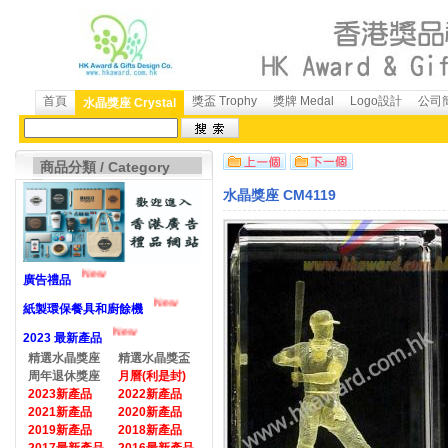
首頁
獎盃 Trophy
獎牌 Medal
Logo設計
公司簡
水晶獎座 Crystal
商品分類 / Category
水晶獎座 CM4119
New
廣告禮品
New
紙製環保餐具和廚餘機
New
2023 最新產品
精選水晶獎座
精選水晶獎盃
周年退休獎座
月曆(利是封)
2023新產品
2022新產品
2021新產品
2020新產品
2019新產品
2018新產品