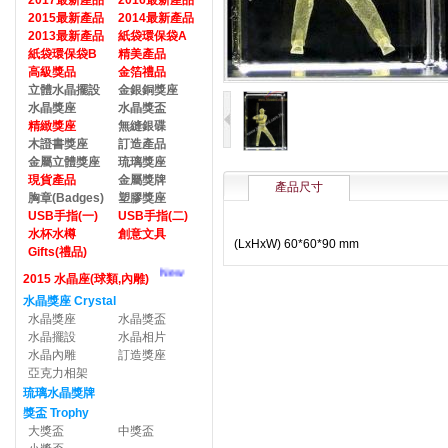
2017最新產品
2016最新產品
2015最新產品
2014最新產品
2013最新產品
紙袋環保袋A
紙袋環保袋B
精美產品
高級獎品
金箔禮品
立體水晶擺設
金銀銅獎座
水晶獎座
水晶獎盃
精緻獎座
無縫銀碟
木證書獎座
訂造產品
金屬立體獎座
琉璃獎座
現貨產品
金屬獎牌
產品尺寸
胸章(Badges)
塑膠獎座
USB手指(一)
USB手指(二)
水杯水樽
創意文具
(LxHxW) 60*60*90 mm
Gifts(禮品)
New
2015 水晶座(球類,內雕)
水晶獎座 Crystal
水晶獎座
水晶獎盃
水晶擺設
水晶相片
水晶內雕
訂造獎座
亞克力相架
琉璃水晶獎牌
獎盃 Trophy
大獎盃
中獎盃