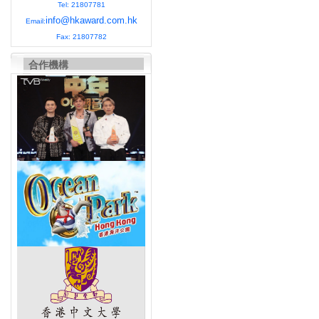
Tel: 21807781
info@hkaward.com.hk
Email:
Fax: 21807782
合作機構