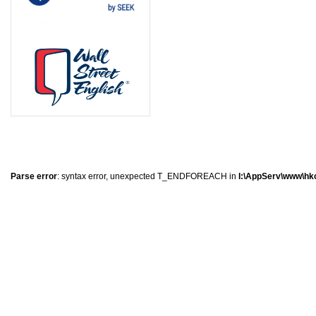
8
8
6
0
Parse error
: syntax error, unexpected T_ENDFOREACH in
I:\AppServ\www\hkc