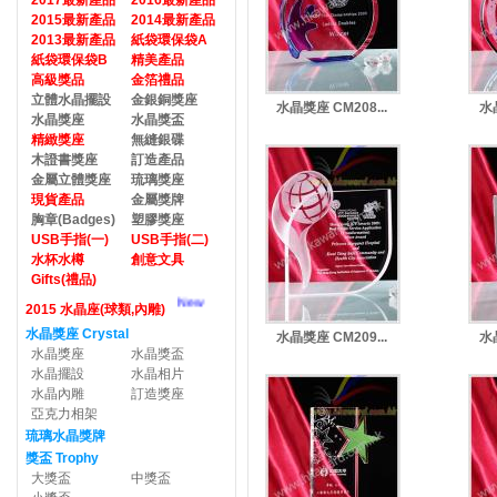
2017最新產品
2016最新產品
2015最新產品
2014最新產品
2013最新產品
紙袋環保袋A
紙袋環保袋B
精美產品
高級獎品
金箔禮品
立體水晶擺設
金銀銅獎座
水晶獎座 CM208...
水晶
水晶獎座
水晶獎盃
精緻獎座
無縫銀碟
木證書獎座
訂造產品
金屬立體獎座
琉璃獎座
現貨產品
金屬獎牌
胸章(Badges)
塑膠獎座
USB手指(一)
USB手指(二)
水杯水樽
創意文具
Gifts(禮品)
New
2015 水晶座(球類,內雕)
水晶獎座 Crystal
水晶獎座 CM209...
水晶
水晶獎座
水晶獎盃
水晶擺設
水晶相片
水晶內雕
訂造獎座
亞克力相架
琉璃水晶獎牌
獎盃 Trophy
大獎盃
中獎盃