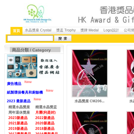
水晶獎座 Crystal
獎盃 Trophy
獎牌 Medal
Logo設計
公司簡介
首頁
商品分類 / Category
New
廣告禮品
New
紙製環保餐具和廚餘機
New
2023 最新產品
水晶獎座 CM206...
水晶
精選水晶獎座
精選水晶獎盃
周年退休獎座
月曆(利是封)
2023新產品
2022新產品
2021新產品
2020新產品
2019新產品
2018新產品