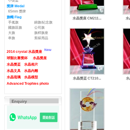
小獎盃
獎牌 Medal
65mm 獎牌
旗幟 Flag
水晶獎座 CM211...
水晶
手搖旗
錦旗/紀念旗
國旗區旗
公司旗
大旗
旗桿旗座
串旗
剪綵用品
New
2014 crystal 水晶獎座
球類比賽獎杯
水晶獎座
水晶獎盃
水晶相片
水晶文具
水晶內雕
水晶琉璃
水晶模型
水晶獎盃 CT210...
水
Advanced Trophies photo
Enquiry