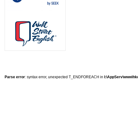
1
2
2
7
Parse error
: syntax error, unexpected T_ENDFOREACH in
I:\AppServ\www\hkc