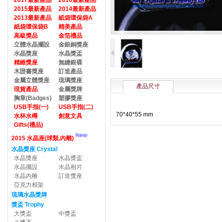
2017最新產品
2016最新產品
2015最新產品
2014最新產品
2013最新產品
紙袋環保袋A
紙袋環保袋B
精美產品
高級獎品
金箔禮品
立體水晶擺設
金銀銅獎座
水晶獎座
水晶獎盃
精緻獎座
無縫銀碟
木證書獎座
訂造產品
金屬立體獎座
琉璃獎座
產品尺寸
現貨產品
金屬獎牌
胸章(Badges)
塑膠獎座
USB手指(一)
USB手指(二)
70*40*55 mm
水杯水樽
創意文具
Gifts(禮品)
New
2015 水晶座(球類,內雕)
水晶獎座 Crystal
水晶獎座
水晶獎盃
水晶擺設
水晶相片
水晶內雕
訂造獎座
亞克力相架
琉璃水晶獎牌
獎盃 Trophy
大獎盃
中獎盃