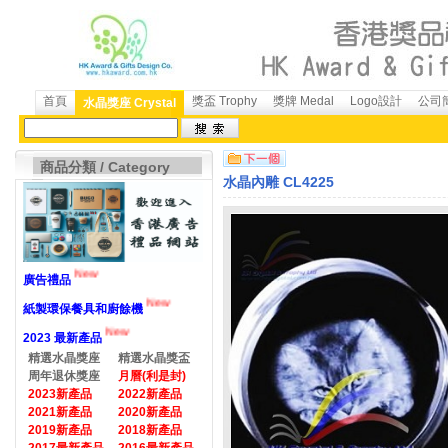
首頁
獎盃 Trophy
獎牌 Medal
Logo設計
公司簡
水晶獎座 Crystal
商品分類 / Category
水晶內雕 CL4225
New
廣告禮品
New
紙製環保餐具和廚餘機
New
2023 最新產品
精選水晶獎座
精選水晶獎盃
周年退休獎座
月曆(利是封)
2023新產品
2022新產品
2021新產品
2020新產品
2019新產品
2018新產品