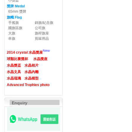
小獎盃
獎牌 Medal
65mm 獎牌
旗幟 Flag
手搖旗
錦旗/紀念旗
國旗區旗
公司旗
大旗
旗桿旗座
串旗
剪綵用品
New
2014 crystal 水晶獎座
球類比賽獎杯
水晶獎座
水晶獎盃
水晶相片
水晶文具
水晶內雕
水晶琉璃
水晶模型
Advanced Trophies photo
Enquiry