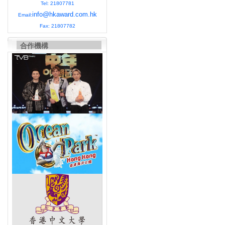
Tel: 21807781
info@hkaward.com.hk
Email:
Fax: 21807782
合作機構