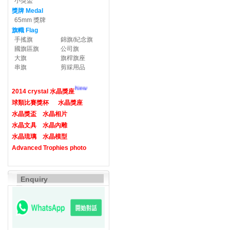
小獎盃
獎牌 Medal
65mm 獎牌
旗幟 Flag
手搖旗
錦旗/紀念旗
國旗區旗
公司旗
大旗
旗桿旗座
串旗
剪綵用品
New
2014 crystal 水晶獎座
球類比賽獎杯
水晶獎座
水晶獎盃
水晶相片
水晶文具
水晶內雕
水晶琉璃
水晶模型
Advanced Trophies photo
Enquiry