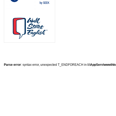
1
8
7
0
Parse error
: syntax error, unexpected T_ENDFOREACH in
I:\AppServ\www\hkc