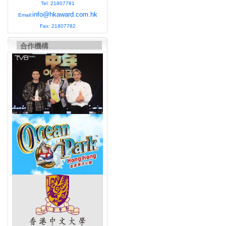
Tel: 21807781
info@hkaward.com.hk
Email:
Fax: 21807782
合作機構