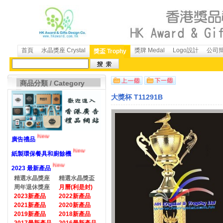
首頁
水晶獎座 Crystal
獎牌 Medal
Logo設計
公司簡介
獎盃 Trophy
商品分類 / Category
大獎杯 T11291B
New
廣告禮品
New
紙製環保餐具和廚餘機
New
2023 最新產品
精選水晶獎座
精選水晶獎盃
周年退休獎座
月曆(利是封)
2023新產品
2022新產品
2021新產品
2020新產品
2019新產品
2018新產品