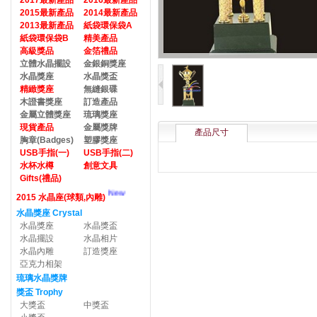
2017最新產品
2016最新產品
2015最新產品
2014最新產品
2013最新產品
紙袋環保袋A
紙袋環保袋B
精美產品
高級獎品
金箔禮品
立體水晶擺設
金銀銅獎座
水晶獎座
水晶獎盃
精緻獎座
無縫銀碟
木證書獎座
訂造產品
金屬立體獎座
琉璃獎座
現貨產品
金屬獎牌
產品尺寸
胸章(Badges)
塑膠獎座
USB手指(一)
USB手指(二)
水杯水樽
創意文具
Gifts(禮品)
New
2015 水晶座(球類,內雕)
水晶獎座 Crystal
水晶獎座
水晶獎盃
水晶擺設
水晶相片
水晶內雕
訂造獎座
亞克力相架
琉璃水晶獎牌
獎盃 Trophy
大獎盃
中獎盃