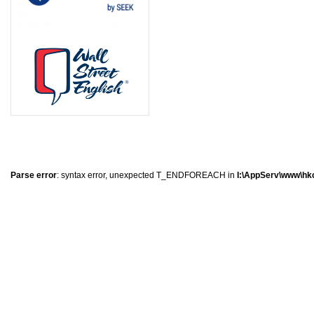
0
�
�
�
Parse error
: syntax error, unexpected T_ENDFOREACH in
I:\AppServ\www\hkc