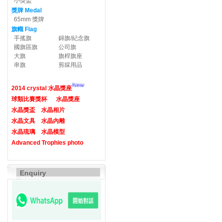
小獎盃
獎牌 Medal
65mm 獎牌
旗幟 Flag
手搖旗
錦旗/紀念旗
國旗區旗
公司旗
大旗
旗桿旗座
串旗
剪綵用品
New
2014 crystal 水晶獎座
球類比賽獎杯
水晶獎座
水晶獎盃
水晶相片
水晶文具
水晶內雕
水晶琉璃
水晶模型
Advanced Trophies photo
Enquiry