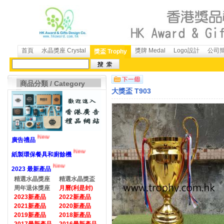
首頁
水晶獎座 Crystal
獎牌 Medal
Logo設計
公司簡介
獎盃 Trophy
商品分類 / Category
大獎盃 T903
New
廣告禮品
New
紙製環保餐具和廚餘機
New
2023 最新產品
精選水晶獎座
精選水晶獎盃
周年退休獎座
月曆(利是封)
2023新產品
2022新產品
2021新產品
2020新產品
2019新產品
2018新產品