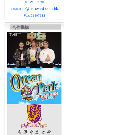
Tel: 21807781
info@hkaward.com.hk
Email:
Fax: 21807782
合作機構