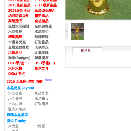
2017最新產品
2016最新產品
2015最新產品
2014最新產品
2013最新產品
紙袋環保袋A
紙袋環保袋B
精美產品
高級獎品
金箔禮品
立體水晶擺設
金銀銅獎座
水晶獎座
水晶獎盃
精緻獎座
無縫銀碟
木證書獎座
訂造產品
金屬立體獎座
琉璃獎座
產品尺寸
現貨產品
金屬獎牌
胸章(Badges)
塑膠獎座
USB手指(一)
USB手指(二)
水杯水樽
創意文具
Gifts(禮品)
New
2015 水晶座(球類,內雕)
水晶獎座 Crystal
水晶獎座
水晶獎盃
水晶擺設
水晶相片
水晶內雕
訂造獎座
亞克力相架
琉璃水晶獎牌
獎盃 Trophy
大獎盃
中獎盃