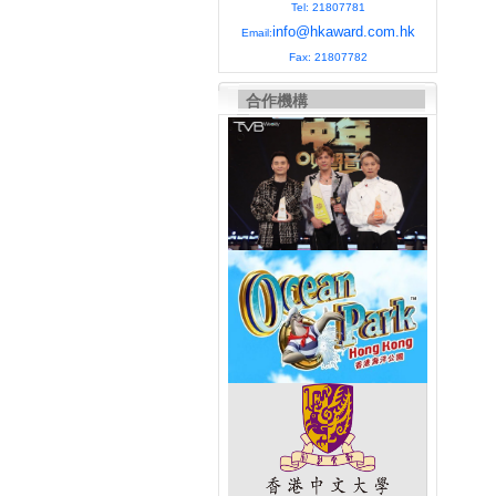
Tel: 21807781
info@hkaward.com.hk
Email:
Fax: 21807782
合作機構