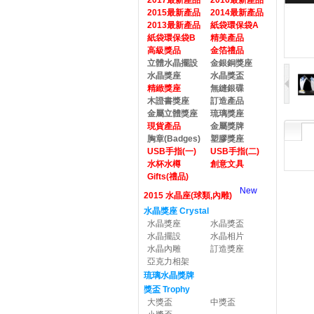
2017最新產品
2016最新產品
2015最新產品
2014最新產品
2013最新產品
紙袋環保袋A
紙袋環保袋B
精美產品
高級獎品
金箔禮品
立體水晶擺設
金銀銅獎座
水晶獎座
水晶獎盃
精緻獎座
無縫銀碟
木證書獎座
訂造產品
金屬立體獎座
琉璃獎座
現貨產品
金屬獎牌
胸章(Badges)
塑膠獎座
USB手指(一)
USB手指(二)
水杯水樽
創意文具
Gifts(禮品)
New
2015 水晶座(球類,內雕)
水晶獎座 Crystal
水晶獎座
水晶獎盃
水晶擺設
水晶相片
水晶內雕
訂造獎座
亞克力相架
琉璃水晶獎牌
獎盃 Trophy
大獎盃
中獎盃