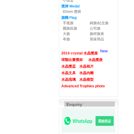
小獎盃
獎牌 Medal
65mm 獎牌
旗幟 Flag
手搖旗
錦旗/紀念旗
國旗區旗
公司旗
大旗
旗桿旗座
串旗
剪綵用品
New
2014 crystal 水晶獎座
球類比賽獎杯
水晶獎座
水晶獎盃
水晶相片
水晶文具
水晶內雕
水晶琉璃
水晶模型
Advanced Trophies photo
Enquiry