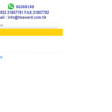
ct
59