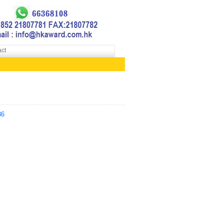
ct
36