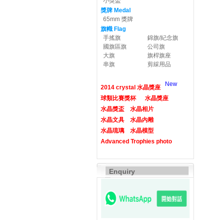
小獎盃
獎牌 Medal
65mm 獎牌
旗幟 Flag
手搖旗
錦旗/紀念旗
國旗區旗
公司旗
大旗
旗桿旗座
串旗
剪綵用品
New
2014 crystal 水晶獎座
球類比賽獎杯
水晶獎座
水晶獎盃
水晶相片
水晶文具
水晶內雕
水晶琉璃
水晶模型
Advanced Trophies photo
Enquiry