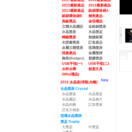
2017最新產品
2016最新產品
2015最新產品
2014最新產品
2013最新產品
紙袋環保袋A
紙袋環保袋B
精美產品
高級獎品
金箔禮品
立體水晶擺設
金銀銅獎座
水晶獎座
水晶獎盃
精緻獎座
無縫銀碟
木證書獎座
訂造產品
金屬立體獎座
琉璃獎座
現貨產品
金屬獎牌
胸章(Badges)
塑膠獎座
USB手指(一)
USB手指(二)
水杯水樽
創意文具
Gifts(禮品)
New
2015 水晶座(球類,內雕)
水晶獎座 Crystal
水晶獎座
水晶獎盃
水晶擺設
水晶相片
水晶內雕
訂造獎座
亞克力相架
琉璃水晶獎牌
獎盃 Trophy
大獎盃
中獎盃