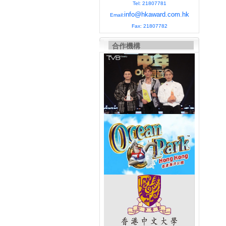
Tel: 21807781
info@hkaward.com.hk
Email:
Fax: 21807782
合作機構