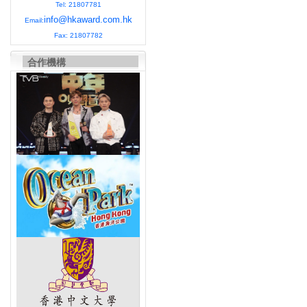
Tel: 21807781
info@hkaward.com.hk
Email:
Fax: 21807782
合作機構