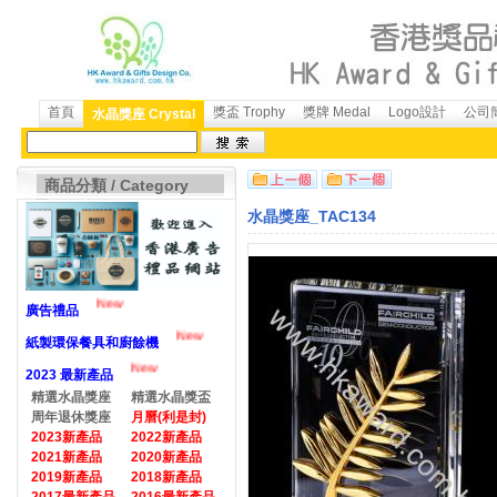
首頁
獎盃 Trophy
獎牌 Medal
Logo設計
公司簡
水晶獎座 Crystal
商品分類 / Category
水晶獎座_TAC134
New
廣告禮品
New
紙製環保餐具和廚餘機
New
2023 最新產品
精選水晶獎座
精選水晶獎盃
周年退休獎座
月曆(利是封)
2023新產品
2022新產品
2021新產品
2020新產品
2019新產品
2018新產品