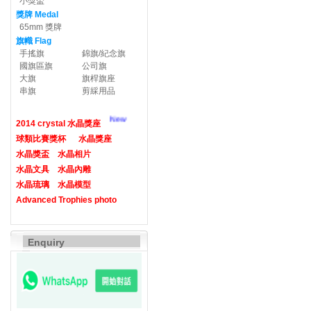
小獎盃
獎牌 Medal
65mm 獎牌
旗幟 Flag
手搖旗
錦旗/紀念旗
國旗區旗
公司旗
大旗
旗桿旗座
串旗
剪綵用品
New
2014 crystal 水晶獎座
球類比賽獎杯
水晶獎座
水晶獎盃
水晶相片
水晶文具
水晶內雕
水晶琉璃
水晶模型
Advanced Trophies photo
Enquiry