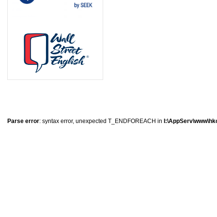
0
�
�
�
Parse error
: syntax error, unexpected T_ENDFOREACH in
I:\AppServ\www\hkc