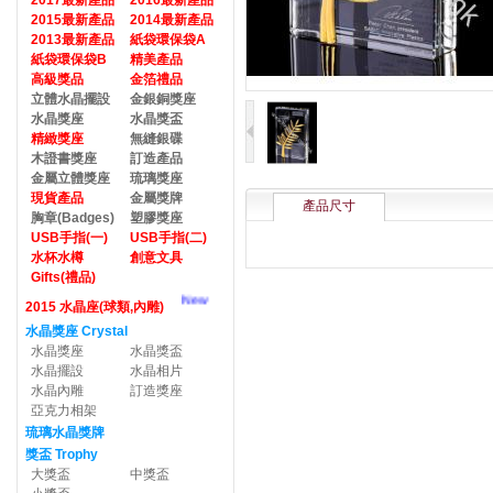
2017最新產品
2016最新產品
2015最新產品
2014最新產品
2013最新產品
紙袋環保袋A
紙袋環保袋B
精美產品
高級獎品
金箔禮品
立體水晶擺設
金銀銅獎座
水晶獎座
水晶獎盃
精緻獎座
無縫銀碟
木證書獎座
訂造產品
金屬立體獎座
琉璃獎座
現貨產品
金屬獎牌
產品尺寸
胸章(Badges)
塑膠獎座
USB手指(一)
USB手指(二)
水杯水樽
創意文具
Gifts(禮品)
New
2015 水晶座(球類,內雕)
水晶獎座 Crystal
水晶獎座
水晶獎盃
水晶擺設
水晶相片
水晶內雕
訂造獎座
亞克力相架
琉璃水晶獎牌
獎盃 Trophy
大獎盃
中獎盃