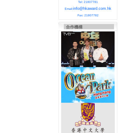
Tel: 21807781
info@hkaward.com.hk
Email:
Fax: 21807782
合作機構