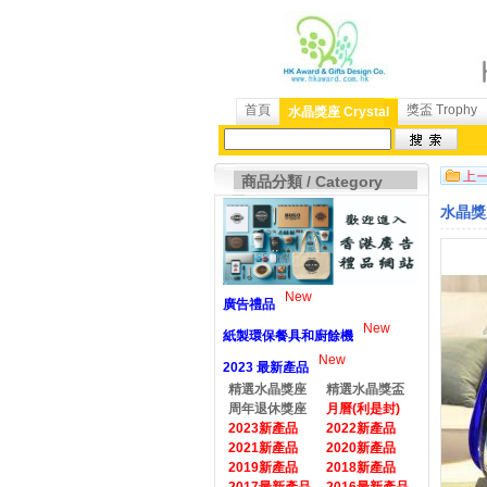
首頁
獎盃 Trophy
水晶獎座 Crystal
商品分類 / Category
水晶獎座
New
廣告禮品
New
紙製環保餐具和廚餘機
New
2023 最新產品
精選水晶獎座
精選水晶獎盃
周年退休獎座
月曆(利是封)
2023新產品
2022新產品
2021新產品
2020新產品
2019新產品
2018新產品