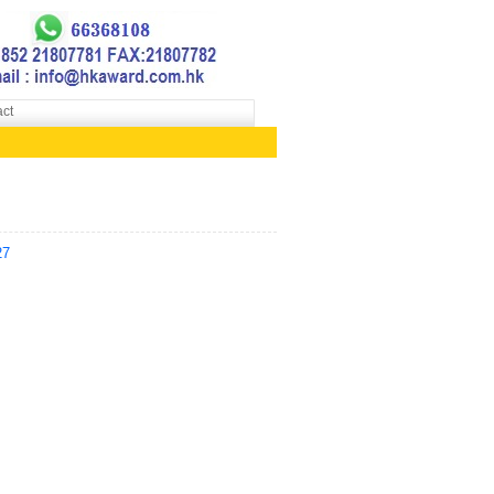
ct
27