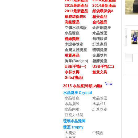
2017最新產品
2016最新產品
2015最新產品
2014最新產品
2013最新產品
紙袋環保袋A
紙袋環保袋B
精美產品
高級獎品
金箔禮品
立體水晶擺設
金銀銅獎座
水晶獎座
水晶獎盃
精緻獎座
無縫銀碟
木證書獎座
訂造產品
金屬立體獎座
琉璃獎座
現貨產品
金屬獎牌
胸章(Badges)
塑膠獎座
USB手指(一)
USB手指(二)
水杯水樽
創意文具
Gifts(禮品)
New
2015 水晶座(球類,內雕)
水晶獎座 Crystal
水晶獎座
水晶獎盃
水晶擺設
水晶相片
水晶內雕
訂造獎座
亞克力相架
琉璃水晶獎牌
獎盃 Trophy
大獎盃
中獎盃