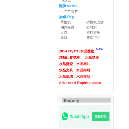
小獎盃
獎牌 Medal
65mm 獎牌
旗幟 Flag
手搖旗
錦旗/紀念旗
國旗區旗
公司旗
大旗
旗桿旗座
串旗
剪綵用品
New
2014 crystal 水晶獎座
球類比賽獎杯
水晶獎座
水晶獎盃
水晶相片
水晶文具
水晶內雕
水晶琉璃
水晶模型
Advanced Trophies photo
Enquiry