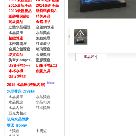
2017最新產品
2016最新產品
2015最新產品
2014最新產品
2013最新產品
紙袋環保袋A
紙袋環保袋B
精美產品
高級獎品
金箔禮品
立體水晶擺設
金銀銅獎座
水晶獎座
水晶獎盃
精緻獎座
無縫銀碟
木證書獎座
訂造產品
金屬立體獎座
琉璃獎座
現貨產品
金屬獎牌
產品尺寸
胸章(Badges)
塑膠獎座
USB手指(一)
USB手指(二)
水杯水樽
創意文具
Gifts(禮品)
New
2015 水晶座(球類,內雕)
水晶獎座 Crystal
水晶獎座
水晶獎盃
水晶擺設
水晶相片
水晶內雕
訂造獎座
亞克力相架
琉璃水晶獎牌
獎盃 Trophy
大獎盃
中獎盃