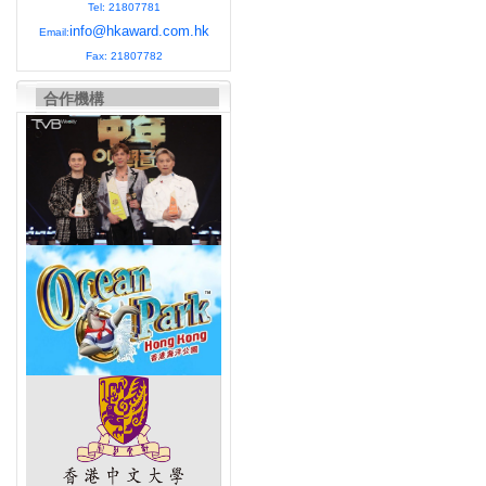
Tel: 21807781
info@hkaward.com.hk
Email:
Fax: 21807782
合作機構