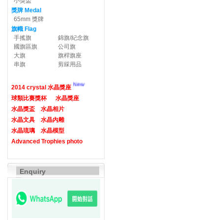
小獎盃
獎牌 Medal
65mm 獎牌
旗幟 Flag
手搖旗
錦旗/紀念旗
國旗區旗
公司旗
大旗
旗桿旗座
串旗
剪綵用品
New
2014 crystal 水晶獎座
球類比賽獎杯
水晶獎座
水晶獎盃
水晶相片
水晶文具
水晶內雕
水晶琉璃
水晶模型
Advanced Trophies photo
Enquiry