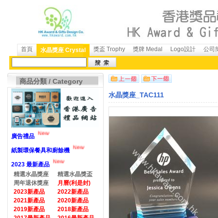
首頁
獎盃 Trophy
獎牌 Medal
Logo設計
公司簡
水晶獎座 Crystal
商品分類 / Category
水晶獎座_TAC111
New
廣告禮品
New
紙製環保餐具和廚餘機
New
2023 最新產品
精選水晶獎座
精選水晶獎盃
周年退休獎座
月曆(利是封)
2023新產品
2022新產品
2021新產品
2020新產品
2019新產品
2018新產品