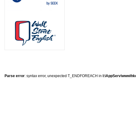
0
�
�
�
Parse error
: syntax error, unexpected T_ENDFOREACH in
I:\AppServ\www\hkc