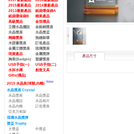
2017最新產品
2016最新產品
2015最新產品
2014最新產品
2013最新產品
紙袋環保袋A
紙袋環保袋B
精美產品
高級獎品
金箔禮品
立體水晶擺設
金銀銅獎座
水晶獎座
水晶獎盃
精緻獎座
無縫銀碟
木證書獎座
訂造產品
金屬立體獎座
琉璃獎座
現貨產品
金屬獎牌
產品尺寸
胸章(Badges)
塑膠獎座
USB手指(一)
USB手指(二)
水杯水樽
創意文具
Gifts(禮品)
New
2015 水晶座(球類,內雕)
水晶獎座 Crystal
水晶獎座
水晶獎盃
水晶擺設
水晶相片
水晶內雕
訂造獎座
亞克力相架
琉璃水晶獎牌
獎盃 Trophy
大獎盃
中獎盃