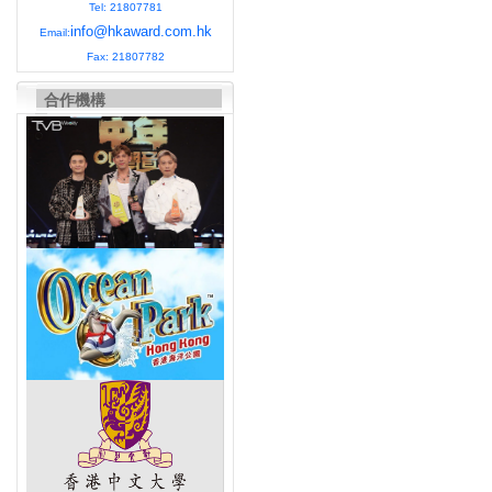
Tel: 21807781
info@hkaward.com.hk
Email:
Fax: 21807782
合作機構