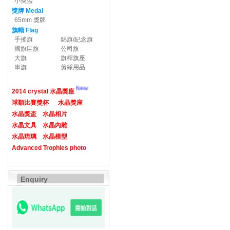
小獎盃
獎牌 Medal
65mm 獎牌
旗幟 Flag
手搖旗
錦旗/紀念旗
國旗區旗
公司旗
大旗
旗桿旗座
串旗
剪綵用品
New
2014 crystal 水晶獎座
球類比賽獎杯
水晶獎座
水晶獎盃
水晶相片
水晶文具
水晶內雕
水晶琉璃
水晶模型
Advanced Trophies photo
Enquiry