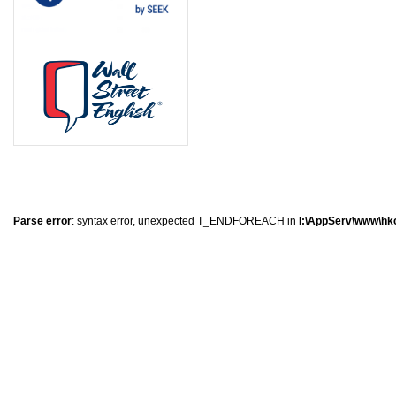
0
�
�
�
Parse error
: syntax error, unexpected T_ENDFOREACH in
I:\AppServ\www\hkc