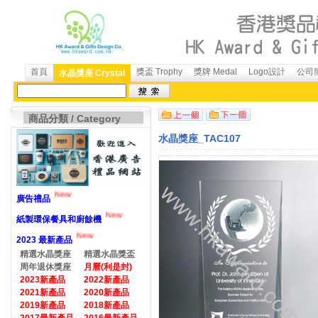
首頁
獎盃 Trophy
獎牌 Medal
Logo設計
公司簡
水晶獎座 Crystal
商品分類 / Category
水晶獎座_TAC107
New
廣告禮品
New
紙製環保餐具和廚餘機
New
2023 最新產品
精選水晶獎座
精選水晶獎盃
周年退休獎座
月曆(利是封)
2023新產品
2022新產品
2021新產品
2020新產品
2019新產品
2018新產品