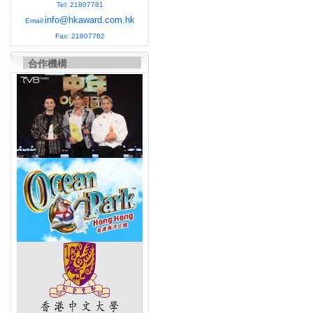
Tel: 21807781
info@hkaward.com.hk
Email:
Fax: 21807782
合作機構