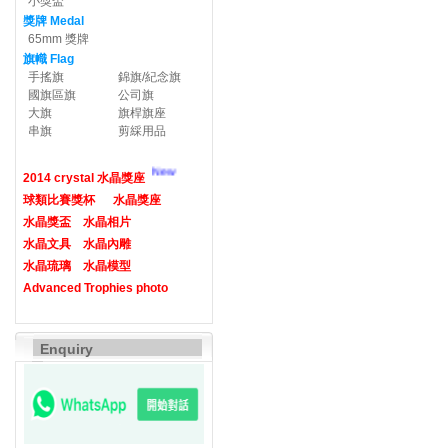
小獎盃
獎牌 Medal
65mm 獎牌
旗幟 Flag
手搖旗
錦旗/紀念旗
國旗區旗
公司旗
大旗
旗桿旗座
串旗
剪綵用品
New
2014 crystal 水晶獎座
球類比賽獎杯
水晶獎座
水晶獎盃
水晶相片
水晶文具
水晶內雕
水晶琉璃
水晶模型
Advanced Trophies photo
Enquiry