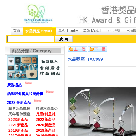
首頁
獎盃 Trophy
獎牌 Medal
Logo設計
公司簡
水晶獎座 Crystal
商品分類 / Category
水晶獎座_TAC099
New
廣告禮品
New
紙製環保餐具和廚餘機
New
2023 最新產品
精選水晶獎座
精選水晶獎盃
周年退休獎座
月曆(利是封)
2023新產品
2022新產品
2021新產品
2020新產品
2019新產品
2018新產品