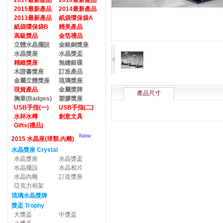
2017最新產品
2016最新產品
2015最新產品
2014最新產品
2013最新產品
紙袋環保袋A
紙袋環保袋B
精美產品
高級獎品
金箔禮品
立體水晶擺設
金銀銅獎座
水晶獎座
水晶獎盃
精緻獎座
無縫銀碟
木證書獎座
訂造產品
金屬立體獎座
琉璃獎座
現貨產品
金屬獎牌
產品尺寸
胸章(Badges)
塑膠獎座
USB手指(一)
USB手指(二)
水杯水樽
創意文具
Gifts(禮品)
New
2015 水晶座(球類,內雕)
水晶獎座 Crystal
水晶獎座
水晶獎盃
水晶擺設
水晶相片
水晶內雕
訂造獎座
亞克力相架
琉璃水晶獎牌
獎盃 Trophy
大獎盃
中獎盃