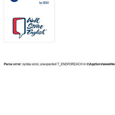
0
�
�
�
Parse error
: syntax error, unexpected T_ENDFOREACH in
I:\AppServ\www\hkc