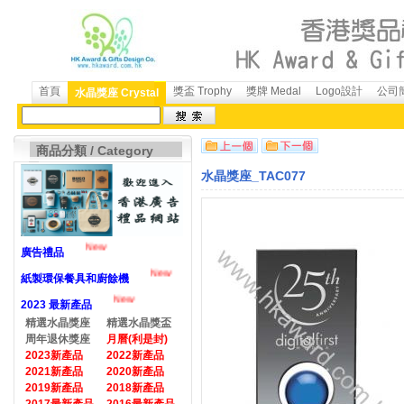
首頁
獎盃 Trophy
獎牌 Medal
Logo設計
公司簡
水晶獎座 Crystal
商品分類 / Category
水晶獎座_TAC077
New
廣告禮品
New
紙製環保餐具和廚餘機
New
2023 最新產品
精選水晶獎座
精選水晶獎盃
周年退休獎座
月曆(利是封)
2023新產品
2022新產品
2021新產品
2020新產品
2019新產品
2018新產品