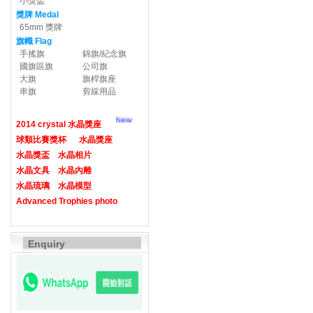
小獎盃
獎牌 Medal
65mm 獎牌
旗幟 Flag
手搖旗
錦旗/紀念旗
國旗區旗
公司旗
大旗
旗桿旗座
串旗
剪綵用品
New
2014 crystal 水晶獎座
球類比賽獎杯
水晶獎座
水晶獎盃
水晶相片
水晶文具
水晶內雕
水晶琉璃
水晶模型
Advanced Trophies photo
Enquiry