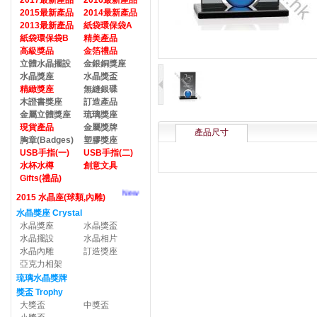
2017最新產品
2016最新產品
2015最新產品
2014最新產品
2013最新產品
紙袋環保袋A
紙袋環保袋B
精美產品
高級獎品
金箔禮品
立體水晶擺設
金銀銅獎座
水晶獎座
水晶獎盃
精緻獎座
無縫銀碟
木證書獎座
訂造產品
金屬立體獎座
琉璃獎座
現貨產品
金屬獎牌
產品尺寸
胸章(Badges)
塑膠獎座
USB手指(一)
USB手指(二)
水杯水樽
創意文具
Gifts(禮品)
New
2015 水晶座(球類,內雕)
水晶獎座 Crystal
水晶獎座
水晶獎盃
水晶擺設
水晶相片
水晶內雕
訂造獎座
亞克力相架
琉璃水晶獎牌
獎盃 Trophy
大獎盃
中獎盃