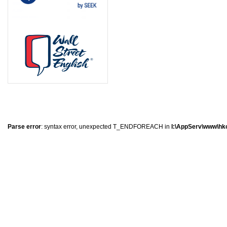
0
�
�
�
Parse error
: syntax error, unexpected T_ENDFOREACH in
I:\AppServ\www\hkc