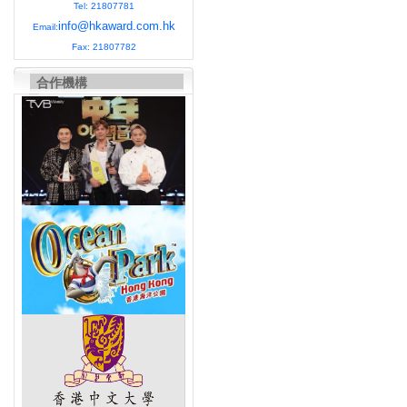
Tel: 21807781
info@hkaward.com.hk
Email:
Fax: 21807782
合作機構