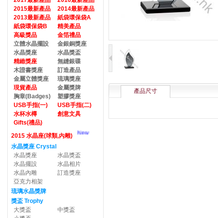
2017最新產品
2016最新產品
2015最新產品
2014最新產品
2013最新產品
紙袋環保袋A
紙袋環保袋B
精美產品
高級獎品
金箔禮品
立體水晶擺設
金銀銅獎座
水晶獎座
水晶獎盃
精緻獎座
無縫銀碟
木證書獎座
訂造產品
金屬立體獎座
琉璃獎座
現貨產品
金屬獎牌
產品尺寸
胸章(Badges)
塑膠獎座
USB手指(一)
USB手指(二)
水杯水樽
創意文具
Gifts(禮品)
New
2015 水晶座(球類,內雕)
水晶獎座 Crystal
水晶獎座
水晶獎盃
水晶擺設
水晶相片
水晶內雕
訂造獎座
亞克力相架
琉璃水晶獎牌
獎盃 Trophy
大獎盃
中獎盃