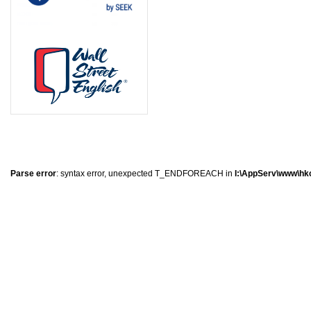
0
�
�
�
Parse error
: syntax error, unexpected T_ENDFOREACH in
I:\AppServ\www\hkc