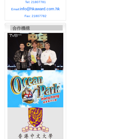
Tel: 21807781
info@hkaward.com.hk
Email:
Fax: 21807782
合作機構