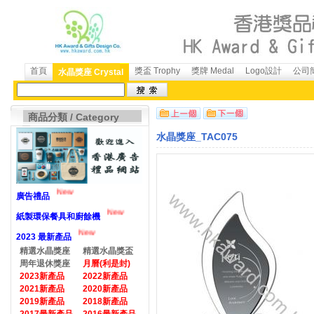
首頁
獎盃 Trophy
獎牌 Medal
Logo設計
公司簡
水晶獎座 Crystal
商品分類 / Category
水晶獎座_TAC075
New
廣告禮品
New
紙製環保餐具和廚餘機
New
2023 最新產品
精選水晶獎座
精選水晶獎盃
周年退休獎座
月曆(利是封)
2023新產品
2022新產品
2021新產品
2020新產品
2019新產品
2018新產品