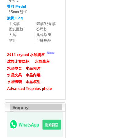
小獎盃
獎牌 Medal
65mm 獎牌
旗幟 Flag
手搖旗
錦旗/紀念旗
國旗區旗
公司旗
大旗
旗桿旗座
串旗
剪綵用品
New
2014 crystal 水晶獎座
球類比賽獎杯
水晶獎座
水晶獎盃
水晶相片
水晶文具
水晶內雕
水晶琉璃
水晶模型
Advanced Trophies photo
Enquiry