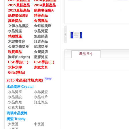
2017最新產品
2016最新產品
2015最新產品
2014最新產品
2013最新產品
紙袋環保袋A
紙袋環保袋B
精美產品
高級獎品
金箔禮品
立體水晶擺設
金銀銅獎座
水晶獎座
水晶獎盃
精緻獎座
無縫銀碟
木證書獎座
訂造產品
金屬立體獎座
琉璃獎座
現貨產品
金屬獎牌
產品尺寸
胸章(Badges)
塑膠獎座
USB手指(一)
USB手指(二)
水杯水樽
創意文具
Gifts(禮品)
New
2015 水晶座(球類,內雕)
水晶獎座 Crystal
水晶獎座
水晶獎盃
水晶擺設
水晶相片
水晶內雕
訂造獎座
亞克力相架
琉璃水晶獎牌
獎盃 Trophy
大獎盃
中獎盃