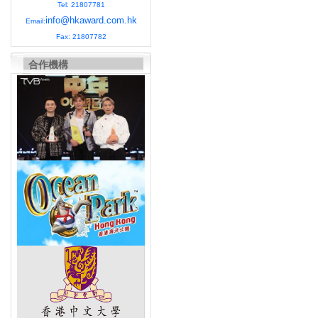
Tel: 21807781
info@hkaward.com.hk
Email:
Fax: 21807782
合作機構