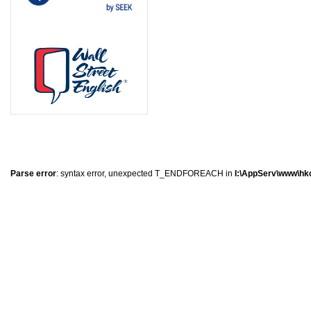
0
�
�
�
Parse error
: syntax error, unexpected T_ENDFOREACH in
I:\AppServ\www\hkc