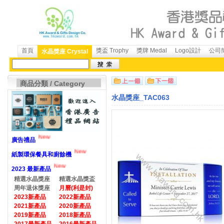
首頁
獎盃 Trophy
獎牌 Medal
Logo設計
公司簡
水晶獎座 Crystal
商品分類 / Category
水晶獎座_TAC063
New
廣告禮品
New
紙製環保餐具和廚餘機
New
2023 最新產品
精選水晶獎座
精選水晶獎盃
周年退休獎座
月曆(利是封)
2023新產品
2022新產品
2021新產品
2020新產品
2019新產品
2018新產品