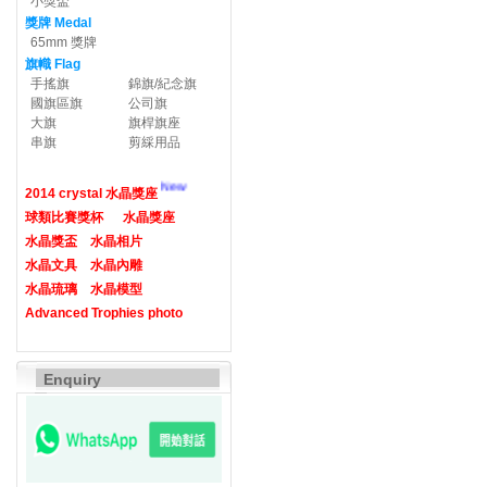
小獎盃
獎牌 Medal
65mm 獎牌
旗幟 Flag
手搖旗
錦旗/紀念旗
國旗區旗
公司旗
大旗
旗桿旗座
串旗
剪綵用品
New
2014 crystal 水晶獎座
球類比賽獎杯
水晶獎座
水晶獎盃
水晶相片
水晶文具
水晶內雕
水晶琉璃
水晶模型
Advanced Trophies photo
Enquiry