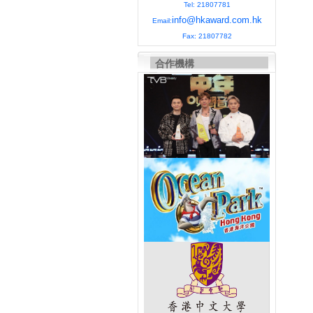
Tel: 21807781
info@hkaward.com.hk
Email:
Fax: 21807782
合作機構