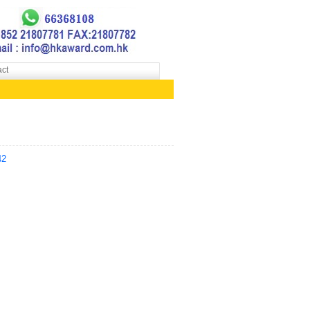
ct
42