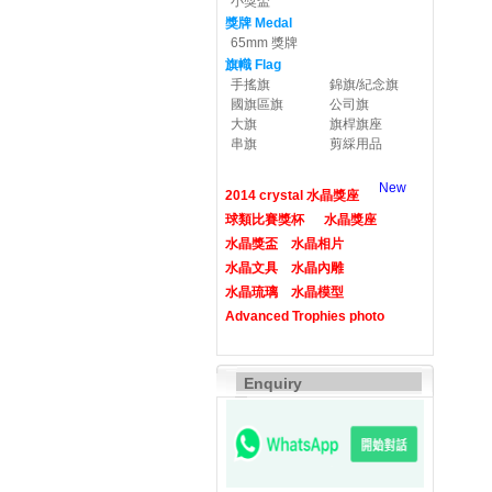
小獎盃
獎牌 Medal
65mm 獎牌
旗幟 Flag
手搖旗
錦旗/紀念旗
國旗區旗
公司旗
大旗
旗桿旗座
串旗
剪綵用品
New
2014 crystal 水晶獎座
球類比賽獎杯
水晶獎座
水晶獎盃
水晶相片
水晶文具
水晶內雕
水晶琉璃
水晶模型
Advanced Trophies photo
Enquiry