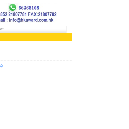
ct
39