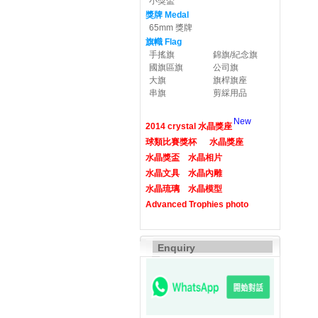
小獎盃
獎牌 Medal
65mm 獎牌
旗幟 Flag
手搖旗
錦旗/紀念旗
國旗區旗
公司旗
大旗
旗桿旗座
串旗
剪綵用品
New
2014 crystal 水晶獎座
球類比賽獎杯
水晶獎座
水晶獎盃
水晶相片
水晶文具
水晶內雕
水晶琉璃
水晶模型
Advanced Trophies photo
Enquiry