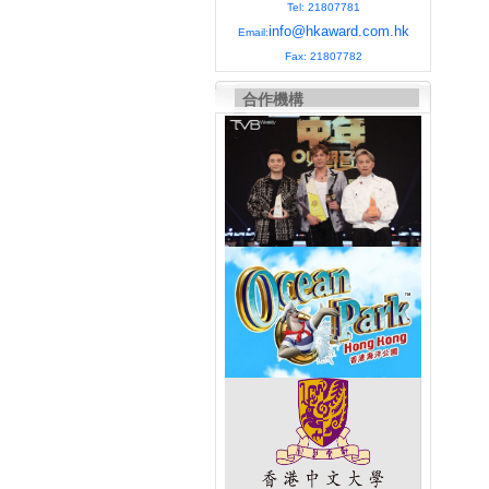
Tel: 21807781
info@hkaward.com.hk
Email:
Fax: 21807782
合作機構