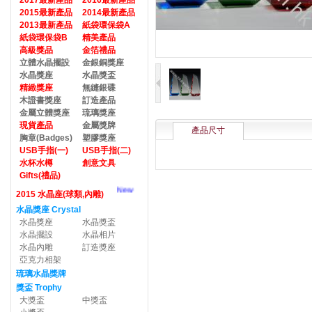
2017最新產品
2016最新產品
2015最新產品
2014最新產品
2013最新產品
紙袋環保袋A
紙袋環保袋B
精美產品
高級獎品
金箔禮品
立體水晶擺設
金銀銅獎座
水晶獎座
水晶獎盃
精緻獎座
無縫銀碟
木證書獎座
訂造產品
金屬立體獎座
琉璃獎座
現貨產品
金屬獎牌
產品尺寸
胸章(Badges)
塑膠獎座
USB手指(一)
USB手指(二)
水杯水樽
創意文具
Gifts(禮品)
New
2015 水晶座(球類,內雕)
水晶獎座 Crystal
水晶獎座
水晶獎盃
水晶擺設
水晶相片
水晶內雕
訂造獎座
亞克力相架
琉璃水晶獎牌
獎盃 Trophy
大獎盃
中獎盃