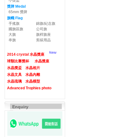
小獎盃
獎牌 Medal
65mm 獎牌
旗幟 Flag
手搖旗
錦旗/紀念旗
國旗區旗
公司旗
大旗
旗桿旗座
串旗
剪綵用品
New
2014 crystal 水晶獎座
球類比賽獎杯
水晶獎座
水晶獎盃
水晶相片
水晶文具
水晶內雕
水晶琉璃
水晶模型
Advanced Trophies photo
Enquiry