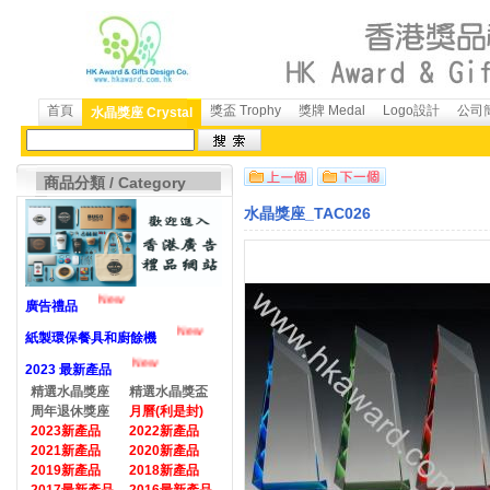
首頁
獎盃 Trophy
獎牌 Medal
Logo設計
公司簡
水晶獎座 Crystal
商品分類 / Category
水晶獎座_TAC026
New
廣告禮品
New
紙製環保餐具和廚餘機
New
2023 最新產品
精選水晶獎座
精選水晶獎盃
周年退休獎座
月曆(利是封)
2023新產品
2022新產品
2021新產品
2020新產品
2019新產品
2018新產品