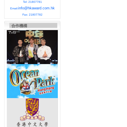
Tel: 21807781
info@hkaward.com.hk
Email:
Fax: 21807782
合作機構