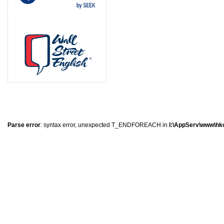
0
�
�
�
Parse error
: syntax error, unexpected T_ENDFOREACH in
I:\AppServ\www\hkc