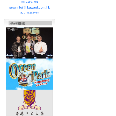
Tel: 21807781
info@hkaward.com.hk
Email:
Fax: 21807782
合作機構