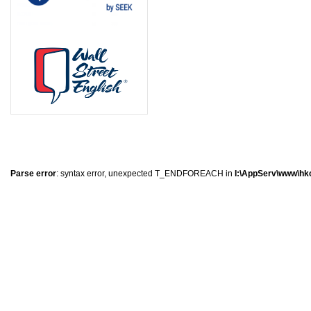
0
�
�
�
Parse error
: syntax error, unexpected T_ENDFOREACH in
I:\AppServ\www\hkc