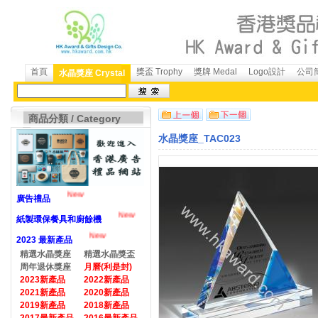
首頁
獎盃 Trophy
獎牌 Medal
Logo設計
公司簡
水晶獎座 Crystal
商品分類 / Category
水晶獎座_TAC023
New
廣告禮品
New
紙製環保餐具和廚餘機
New
2023 最新產品
精選水晶獎座
精選水晶獎盃
周年退休獎座
月曆(利是封)
2023新產品
2022新產品
2021新產品
2020新產品
2019新產品
2018新產品