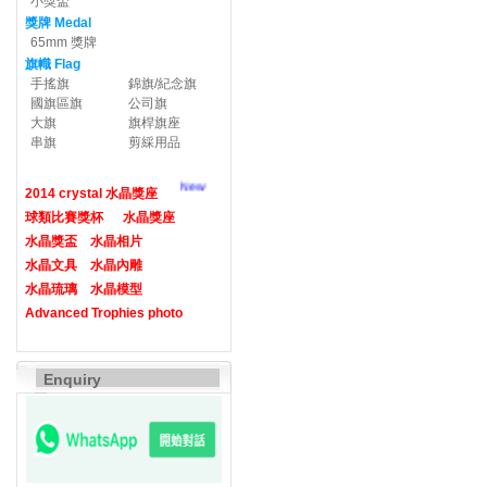
小獎盃
獎牌 Medal
65mm 獎牌
旗幟 Flag
手搖旗
錦旗/紀念旗
國旗區旗
公司旗
大旗
旗桿旗座
串旗
剪綵用品
New
2014 crystal 水晶獎座
球類比賽獎杯
水晶獎座
水晶獎盃
水晶相片
水晶文具
水晶內雕
水晶琉璃
水晶模型
Advanced Trophies photo
Enquiry