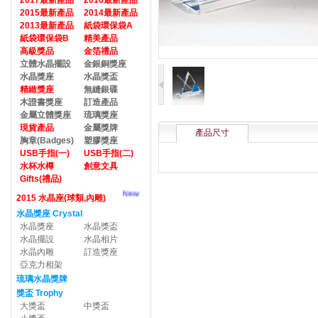
2017最新產品
2016最新產品
2015最新產品
2014最新產品
2013最新產品
紙袋環保袋A
紙袋環保袋B
精美產品
高級獎品
金箔禮品
立體水晶擺設
金銀銅獎座
水晶獎座
水晶獎盃
精緻獎座
無縫銀碟
木證書獎座
訂造產品
金屬立體獎座
琉璃獎座
現貨產品
金屬獎牌
產品尺寸
胸章(Badges)
塑膠獎座
USB手指(一)
USB手指(二)
水杯水樽
創意文具
Gifts(禮品)
New
2015 水晶座(球類,內雕)
水晶獎座 Crystal
水晶獎座
水晶獎盃
水晶擺設
水晶相片
水晶內雕
訂造獎座
亞克力相架
琉璃水晶獎牌
獎盃 Trophy
大獎盃
中獎盃