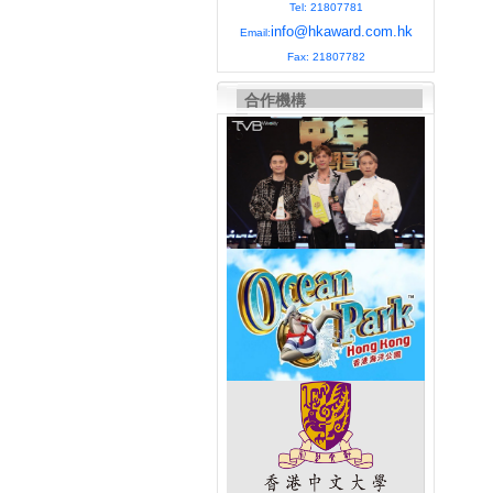
Tel: 21807781
info@hkaward.com.hk
Email:
Fax: 21807782
合作機構