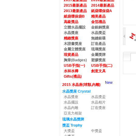
2017最新產品
2016最新產品
2015最新產品
2014最新產品
2013最新產品
紙袋環保袋A
紙袋環保袋B
精美產品
高級獎品
金箔禮品
立體水晶擺設
金銀銅獎座
水晶獎座
水晶獎盃
精緻獎座
無縫銀碟
木證書獎座
訂造產品
金屬立體獎座
琉璃獎座
現貨產品
金屬獎牌
胸章(Badges)
塑膠獎座
USB手指(一)
USB手指(二)
水杯水樽
創意文具
Gifts(禮品)
New
2015 水晶座(球類,內雕)
水晶獎座 Crystal
水晶獎座
水晶獎盃
水晶擺設
水晶相片
水晶內雕
訂造獎座
亞克力相架
琉璃水晶獎牌
獎盃 Trophy
大獎盃
中獎盃