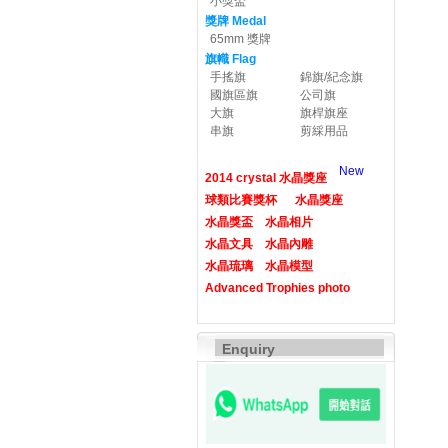
小獎盃
獎牌 Medal
65mm 獎牌
旗幟 Flag
手搖旗
錦旗/紀念旗
國旗區旗
公司旗
大旗
旗桿旗座
串旗
剪綵用品
New
2014 crystal 水晶獎座
球類比賽獎杯
水晶獎座
水晶獎盃
水晶相片
水晶文具
水晶內雕
水晶琉璃
水晶模型
Advanced Trophies photo
Enquiry