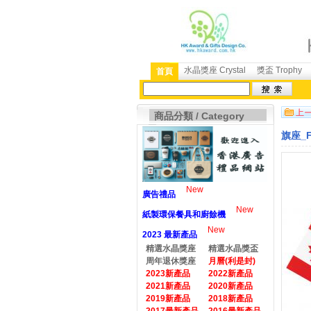
水晶獎座 Crystal
獎盃 Trophy
首頁
商品分類 / Category
旗座_F
New
廣告禮品
New
紙製環保餐具和廚餘機
New
2023 最新產品
精選水晶獎座
精選水晶獎盃
周年退休獎座
月曆(利是封)
2023新產品
2022新產品
2021新產品
2020新產品
2019新產品
2018新產品