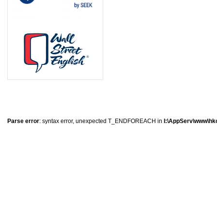
0
�
�
�
Parse error
: syntax error, unexpected T_ENDFOREACH in
I:\AppServ\www\hkc