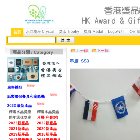
水晶獎座 Crystal
獎盃 Trophy
獎牌 Medal
Logo設計
公司簡介
首頁
商品分類 / Category
串旗_SS3
New
廣告禮品
New
紙製環保餐具和廚餘機
New
2023 最新產品
精選水晶獎座
精選水晶獎盃
周年退休獎座
月曆(利是封)
2023新產品
2022新產品
2021新產品
2020新產品
2019新產品
2018新產品