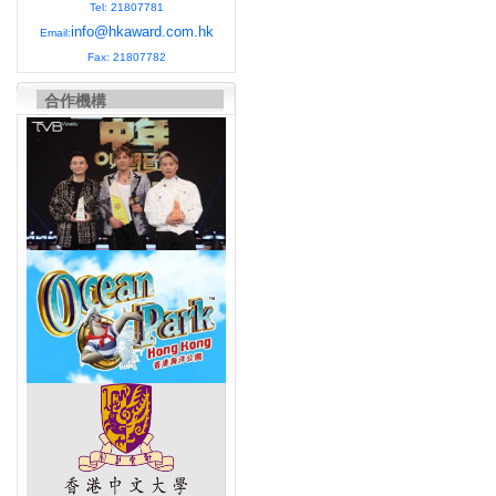
Tel: 21807781
info@hkaward.com.hk
Email:
Fax: 21807782
合作機構