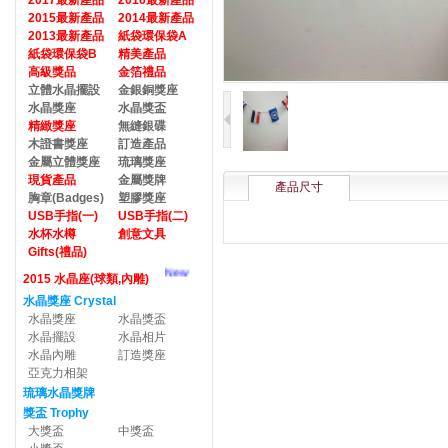
2017最新產品
2016最新產品
2015最新產品
2014最新產品
2013最新產品
紙袋環保袋A
紙袋環保袋B
精美產品
高級獎品
金箔禮品
立體水晶擺設
金銀銅獎座
水晶獎座
水晶獎盃
精緻獎座
無縫銀碟
木證書獎座
訂造產品
金屬立體獎座
琉璃獎座
現貨產品
金屬獎牌
產品尺寸
胸章(Badges)
塑膠獎座
USB手指(一)
USB手指(二)
水杯水樽
創意文具
Gifts(禮品)
New
2015 水晶座(球類,內雕)
水晶獎座 Crystal
水晶獎座
水晶獎盃
水晶擺設
水晶相片
水晶內雕
訂造獎座
亞克力相架
琉璃水晶獎牌
獎盃 Trophy
大獎盃
中獎盃