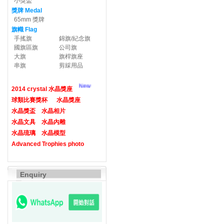
小獎盃
獎牌 Medal
65mm 獎牌
旗幟 Flag
手搖旗
錦旗/紀念旗
國旗區旗
公司旗
大旗
旗桿旗座
串旗
剪綵用品
New
2014 crystal 水晶獎座
球類比賽獎杯
水晶獎座
水晶獎盃
水晶相片
水晶文具
水晶內雕
水晶琉璃
水晶模型
Advanced Trophies photo
Enquiry