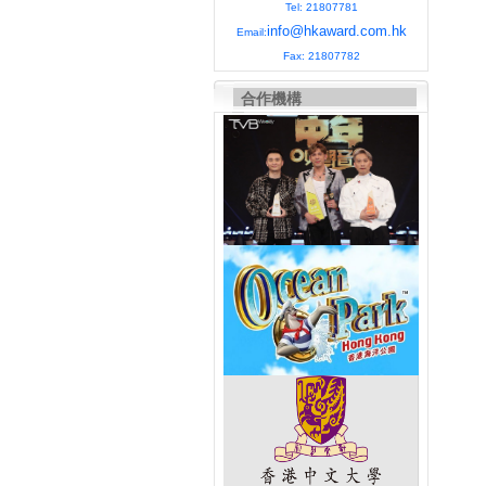
Tel: 21807781
info@hkaward.com.hk
Email:
Fax: 21807782
合作機構