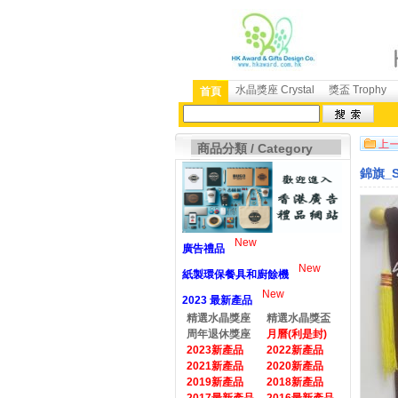
水晶獎座 Crystal
獎盃 Trophy
首頁
商品分類 / Category
錦旗_S
New
廣告禮品
New
紙製環保餐具和廚餘機
New
2023 最新產品
精選水晶獎座
精選水晶獎盃
周年退休獎座
月曆(利是封)
2023新產品
2022新產品
2021新產品
2020新產品
2019新產品
2018新產品