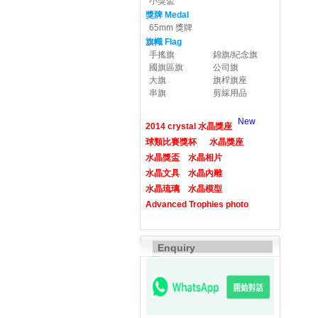
小獎盃
獎牌 Medal
65mm 獎牌
旗幟 Flag
手搖旗
錦旗/紀念旗
國旗區旗
公司旗
大旗
旗桿旗座
串旗
剪綵用品
New
2014 crystal 水晶獎座
球類比賽獎杯
水晶獎座
水晶獎盃
水晶相片
水晶文具
水晶內雕
水晶琉璃
水晶模型
Advanced Trophies photo
Enquiry