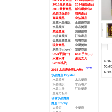
2017最新產品
2016最新產品
2015最新產品
2014最新產品
2013最新產品
紙袋環保袋A
紙袋環保袋B
精美產品
高級獎品
金箔禮品
立體水晶擺設
金銀銅獎座
水晶獎座
水晶獎盃
精緻獎座
無縫銀碟
木證書獎座
訂造產品
金屬立體獎座
琉璃獎座
現貨產品
金屬獎牌
胸章(Badges)
塑膠獎座
USB手指(一)
USB手指(二)
水杯水樽
創意文具
40x6
Gifts(禮品)
50x8
New
2015 水晶座(球類,內雕)
60x9
水晶獎座 Crystal
水晶獎座
水晶獎盃
水晶擺設
水晶相片
水晶內雕
訂造獎座
亞克力相架
琉璃水晶獎牌
獎盃 Trophy
大獎盃
中獎盃