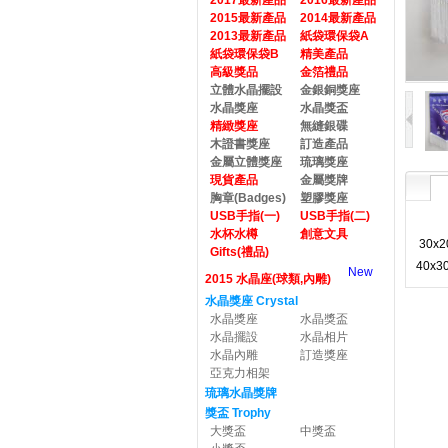
2017最新產品
2016最新產品
2015最新產品
2014最新產品
2013最新產品
紙袋環保袋A
紙袋環保袋B
精美產品
高級獎品
金箔禮品
立體水晶擺設
金銀銅獎座
水晶獎座
水晶獎盃
精緻獎座
無縫銀碟
木證書獎座
訂造產品
金屬立體獎座
琉璃獎座
現貨產品
金屬獎牌
胸章(Badges)
塑膠獎座
USB手指(一)
USB手指(二)
水杯水樽
創意文具
30x
Gifts(禮品)
40x3
New
2015 水晶座(球類,內雕)
水晶獎座 Crystal
水晶獎座
水晶獎盃
水晶擺設
水晶相片
水晶內雕
訂造獎座
亞克力相架
琉璃水晶獎牌
獎盃 Trophy
大獎盃
中獎盃