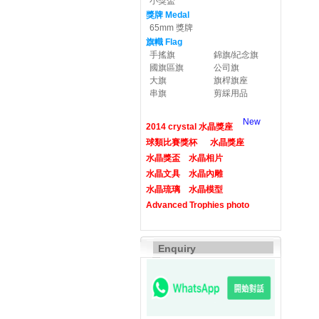
小獎盃
獎牌 Medal
65mm 獎牌
旗幟 Flag
手搖旗
錦旗/紀念旗
國旗區旗
公司旗
大旗
旗桿旗座
串旗
剪綵用品
New
2014 crystal 水晶獎座
球類比賽獎杯
水晶獎座
水晶獎盃
水晶相片
水晶文具
水晶內雕
水晶琉璃
水晶模型
Advanced Trophies photo
Enquiry