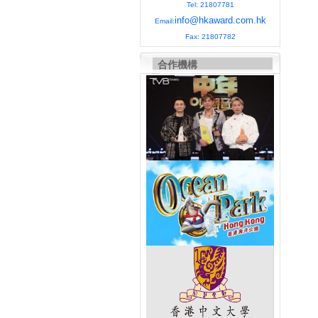
Tel: 21807781
info@hkaward.com.hk
Email:
Fax: 21807782
合作機構