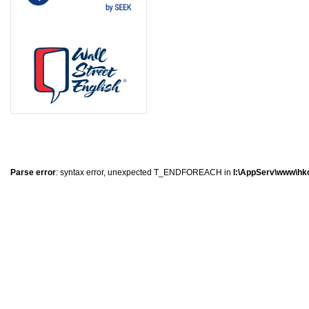
0
�
�
�
Parse error
: syntax error, unexpected T_ENDFOREACH in
I:\AppServ\www\hkc