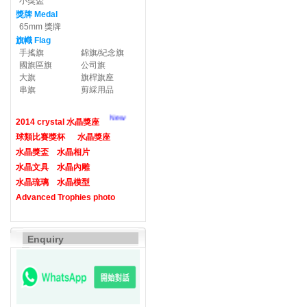
小獎盃
獎牌 Medal
65mm 獎牌
旗幟 Flag
手搖旗
錦旗/紀念旗
國旗區旗
公司旗
大旗
旗桿旗座
串旗
剪綵用品
New
2014 crystal 水晶獎座
球類比賽獎杯
水晶獎座
水晶獎盃
水晶相片
水晶文具
水晶內雕
水晶琉璃
水晶模型
Advanced Trophies photo
Enquiry