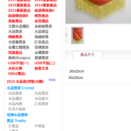
2017最新產品
2016最新產品
2015最新產品
2014最新產品
2013最新產品
紙袋環保袋A
紙袋環保袋B
精美產品
高級獎品
金箔禮品
立體水晶擺設
金銀銅獎座
水晶獎座
水晶獎盃
精緻獎座
無縫銀碟
木證書獎座
訂造產品
金屬立體獎座
琉璃獎座
現貨產品
金屬獎牌
產品尺寸
胸章(Badges)
塑膠獎座
USB手指(一)
USB手指(二)
水杯水樽
創意文具
30x20cm
Gifts(禮品)
40x30cm
New
2015 水晶座(球類,內雕)
水晶獎座 Crystal
水晶獎座
水晶獎盃
水晶擺設
水晶相片
水晶內雕
訂造獎座
亞克力相架
琉璃水晶獎牌
獎盃 Trophy
大獎盃
中獎盃