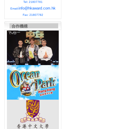
Tel: 21807781
info@hkaward.com.hk
Email:
Fax: 21807782
合作機構