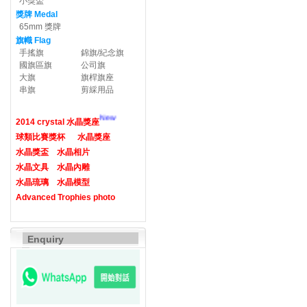
小獎盃
獎牌 Medal
65mm 獎牌
旗幟 Flag
手搖旗
錦旗/紀念旗
國旗區旗
公司旗
大旗
旗桿旗座
串旗
剪綵用品
New
2014 crystal 水晶獎座
球類比賽獎杯
水晶獎座
水晶獎盃
水晶相片
水晶文具
水晶內雕
水晶琉璃
水晶模型
Advanced Trophies photo
Enquiry