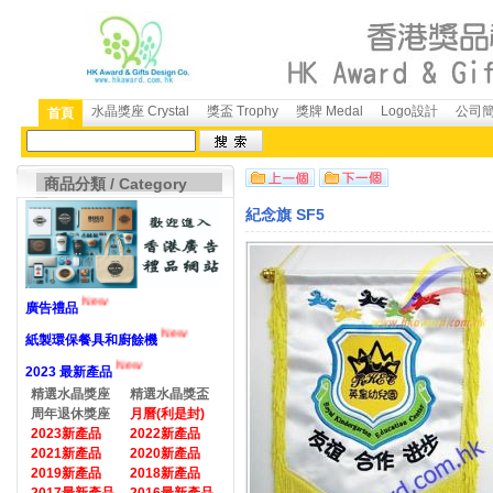
水晶獎座 Crystal
獎盃 Trophy
獎牌 Medal
Logo設計
公司簡介
首頁
商品分類 / Category
紀念旗 SF5
New
廣告禮品
New
紙製環保餐具和廚餘機
New
2023 最新產品
精選水晶獎座
精選水晶獎盃
周年退休獎座
月曆(利是封)
2023新產品
2022新產品
2021新產品
2020新產品
2019新產品
2018新產品