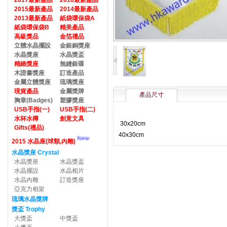
2017最新產品
2016最新產品
2015最新產品
2014最新產品
2013最新產品
紙袋環保袋A
紙袋環保袋B
精美產品
高級獎品
金箔禮品
立體水晶擺設
金銀銅獎座
水晶獎座
水晶獎盃
精緻獎座
無縫銀碟
木證書獎座
訂造產品
金屬立體獎座
琉璃獎座
現貨產品
金屬獎牌
產品尺寸
胸章(Badges)
塑膠獎座
USB手指(一)
USB手指(二)
水杯水樽
創意文具
30x20cm
Gifts(禮品)
40x30cm
New
2015 水晶座(球類,內雕)
水晶獎座 Crystal
水晶獎座
水晶獎盃
水晶擺設
水晶相片
水晶內雕
訂造獎座
亞克力相架
琉璃水晶獎牌
獎盃 Trophy
大獎盃
中獎盃