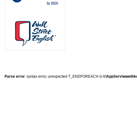
8
1
1
0
Parse error
: syntax error, unexpected T_ENDFOREACH in
I:\AppServ\www\hkc