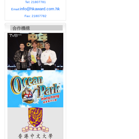
Tel: 21807781
info@hkaward.com.hk
Email:
Fax: 21807782
合作機構