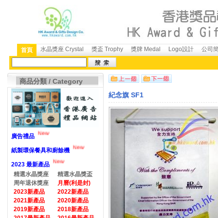
水晶獎座 Crystal
獎盃 Trophy
獎牌 Medal
Logo設計
公司簡介
首頁
商品分類 / Category
紀念旗 SF1
New
廣告禮品
New
紙製環保餐具和廚餘機
New
2023 最新產品
精選水晶獎座
精選水晶獎盃
周年退休獎座
月曆(利是封)
2023新產品
2022新產品
2021新產品
2020新產品
2019新產品
2018新產品