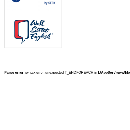
8
1
1
0
Parse error
: syntax error, unexpected T_ENDFOREACH in
I:\AppServ\www\hkc