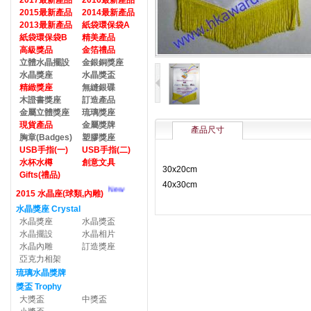
2017最新產品
2016最新產品
2015最新產品
2014最新產品
2013最新產品
紙袋環保袋A
紙袋環保袋B
精美產品
高級獎品
金箔禮品
立體水晶擺設
金銀銅獎座
水晶獎座
水晶獎盃
精緻獎座
無縫銀碟
木證書獎座
訂造產品
金屬立體獎座
琉璃獎座
現貨產品
金屬獎牌
產品尺寸
胸章(Badges)
塑膠獎座
USB手指(一)
USB手指(二)
水杯水樽
創意文具
3
0x20cm
Gifts(禮品)
40x30cm
New
2015 水晶座(球類,內雕)
水晶獎座 Crystal
水晶獎座
水晶獎盃
水晶擺設
水晶相片
水晶內雕
訂造獎座
亞克力相架
琉璃水晶獎牌
獎盃 Trophy
大獎盃
中獎盃