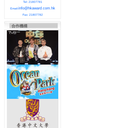
Tel: 21807781
info@hkaward.com.hk
Email:
Fax: 21807782
合作機構