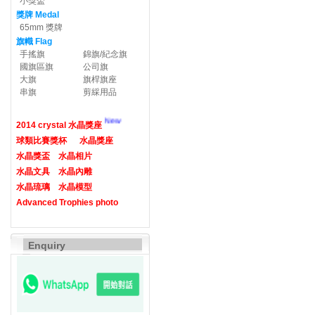
小獎盃
獎牌 Medal
65mm 獎牌
旗幟 Flag
手搖旗
錦旗/紀念旗
國旗區旗
公司旗
大旗
旗桿旗座
串旗
剪綵用品
New
2014 crystal 水晶獎座
球類比賽獎杯
水晶獎座
水晶獎盃
水晶相片
水晶文具
水晶內雕
水晶琉璃
水晶模型
Advanced Trophies photo
Enquiry