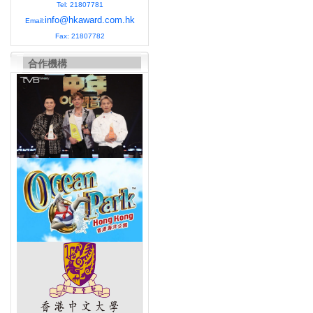
Tel: 21807781
info@hkaward.com.hk
Email:
Fax: 21807782
合作機構