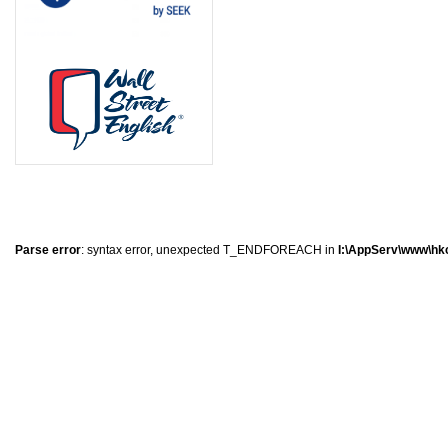
8
8
5
5
Parse error
: syntax error, unexpected T_ENDFOREACH in
I:\AppServ\www\hkc