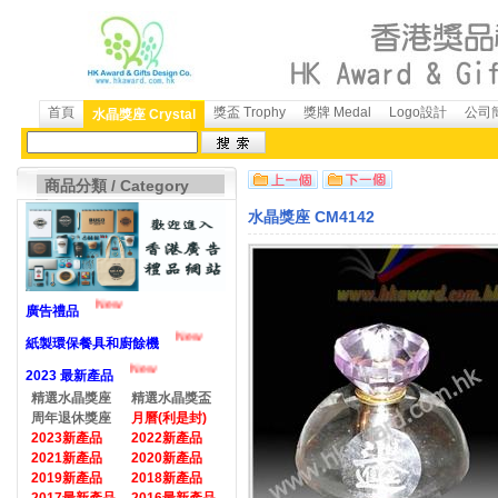
首頁
獎盃 Trophy
獎牌 Medal
Logo設計
公司簡
水晶獎座 Crystal
商品分類 / Category
水晶獎座 CM4142
New
廣告禮品
New
紙製環保餐具和廚餘機
New
2023 最新產品
精選水晶獎座
精選水晶獎盃
周年退休獎座
月曆(利是封)
2023新產品
2022新產品
2021新產品
2020新產品
2019新產品
2018新產品