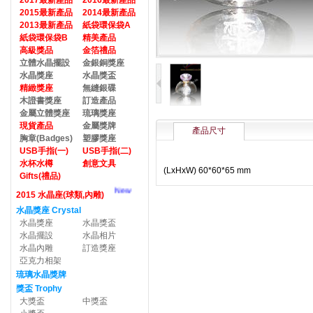
2017最新產品
2016最新產品
2015最新產品
2014最新產品
2013最新產品
紙袋環保袋A
紙袋環保袋B
精美產品
高級獎品
金箔禮品
立體水晶擺設
金銀銅獎座
水晶獎座
水晶獎盃
精緻獎座
無縫銀碟
木證書獎座
訂造產品
金屬立體獎座
琉璃獎座
現貨產品
金屬獎牌
產品尺寸
胸章(Badges)
塑膠獎座
USB手指(一)
USB手指(二)
水杯水樽
創意文具
(LxHxW) 60*60*65 mm
Gifts(禮品)
New
2015 水晶座(球類,內雕)
水晶獎座 Crystal
水晶獎座
水晶獎盃
水晶擺設
水晶相片
水晶內雕
訂造獎座
亞克力相架
琉璃水晶獎牌
獎盃 Trophy
大獎盃
中獎盃