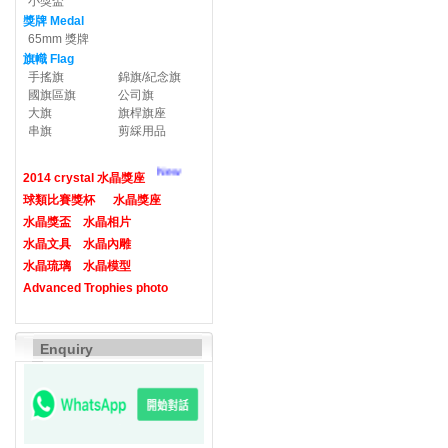
小獎盃
獎牌 Medal
65mm 獎牌
旗幟 Flag
手搖旗
錦旗/紀念旗
國旗區旗
公司旗
大旗
旗桿旗座
串旗
剪綵用品
New
2014 crystal 水晶獎座
球類比賽獎杯
水晶獎座
水晶獎盃
水晶相片
水晶文具
水晶內雕
水晶琉璃
水晶模型
Advanced Trophies photo
Enquiry