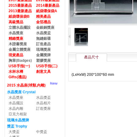
2017最新產品
2016最新產品
2015最新產品
2014最新產品
2013最新產品
紙袋環保袋A
紙袋環保袋B
精美產品
高級獎品
金箔禮品
立體水晶擺設
金銀銅獎座
水晶獎座
水晶獎盃
精緻獎座
無縫銀碟
木證書獎座
訂造產品
金屬立體獎座
琉璃獎座
現貨產品
金屬獎牌
產品尺寸
胸章(Badges)
塑膠獎座
USB手指(一)
USB手指(二)
水杯水樽
創意文具
(LxHxW) 200*100*60 mm
Gifts(禮品)
New
2015 水晶座(球類,內雕)
水晶獎座 Crystal
水晶獎座
水晶獎盃
水晶擺設
水晶相片
水晶內雕
訂造獎座
亞克力相架
琉璃水晶獎牌
獎盃 Trophy
大獎盃
中獎盃