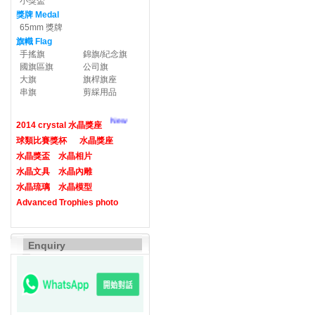
小獎盃
獎牌 Medal
65mm 獎牌
旗幟 Flag
手搖旗
錦旗/紀念旗
國旗區旗
公司旗
大旗
旗桿旗座
串旗
剪綵用品
New
2014 crystal 水晶獎座
球類比賽獎杯
水晶獎座
水晶獎盃
水晶相片
水晶文具
水晶內雕
水晶琉璃
水晶模型
Advanced Trophies photo
Enquiry