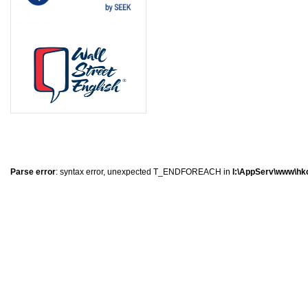
8
2
5
0
Parse error
: syntax error, unexpected T_ENDFOREACH in
I:\AppServ\www\hkc