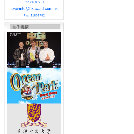
Tel: 21807781
info@hkaward.com.hk
Email:
Fax: 21807782
合作機構