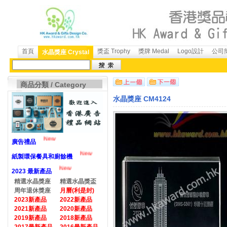
首頁
獎盃 Trophy
獎牌 Medal
Logo設計
公司簡
水晶獎座 Crystal
商品分類 / Category
水晶獎座 CM4124
New
廣告禮品
New
紙製環保餐具和廚餘機
New
2023 最新產品
精選水晶獎座
精選水晶獎盃
周年退休獎座
月曆(利是封)
2023新產品
2022新產品
2021新產品
2020新產品
2019新產品
2018新產品